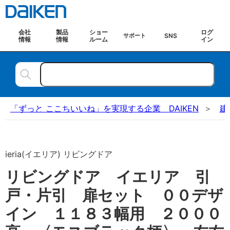
会社
製品
ショー
ログ
SNS
サポート
情報
情報
ルーム
イン
「ずっと ここちいいね」を実現する企業 DAIKEN
建
ieria(イエリア) リビングドア
リビングドア イエリア 引
戸・片引 扉セット ００デザ
イン １１８３幅用 ２０００