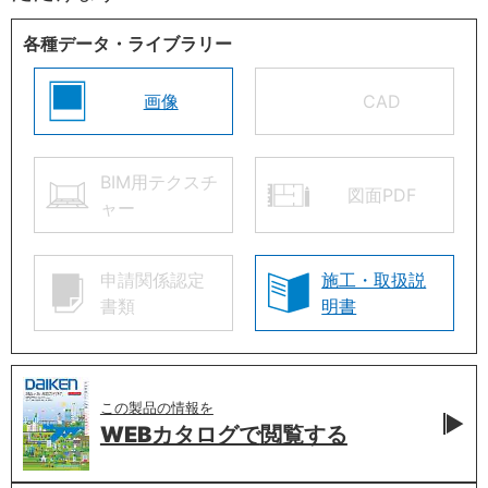
各種データ・ライブラリー
画像
CAD
BIM用テクスチ
図面PDF
ャー
申請関係認定
施工・取扱説
書類
明書
この製品の情報を
WEBカタログで
閲覧する