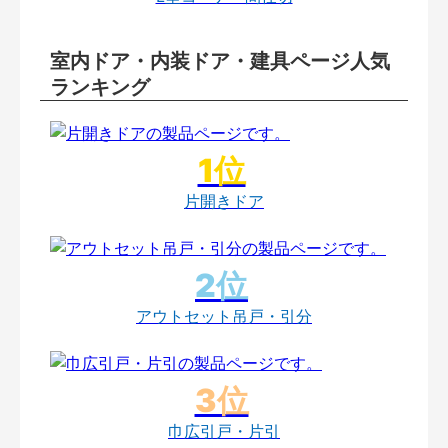
室内ドア・内装ドア・建具ページ人気
ランキング
片開きドア
アウトセット吊戸・引分
巾広引戸・片引