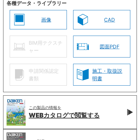
各種データ・ライブラリー
画像
CAD
BIM用テクスチ
図面PDF
ャー
申請関係認定
施工・取扱説
書類
明書
この製品の情報を
WEBカタログで
閲覧する