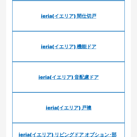
ieria(イエリア) 間仕切戸
ieria(イエリア) 機能ドア
ieria(イエリア) 音配慮ドア
ieria(イエリア) 戸襖
ieria(イエリア) リビングドア オプション･部