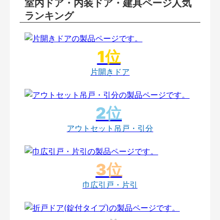
室内ドア・内装ドア・建具ページ人気
ランキング
片開きドア
アウトセット吊戸・引分
巾広引戸・片引