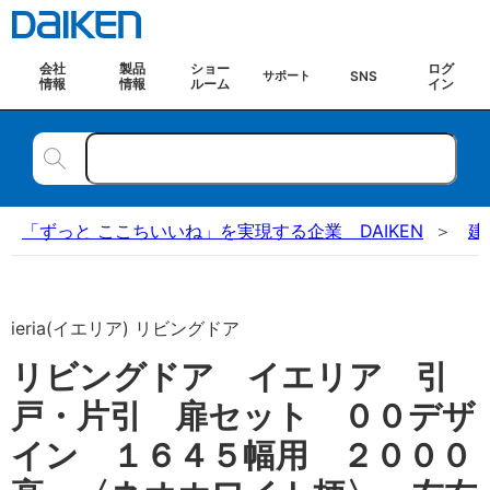
会社
製品
ショー
ログ
SNS
サポート
情報
情報
ルーム
イン
「ずっと ここちいいね」を実現する企業 DAIKEN
建
ieria(イエリア) リビングドア
リビングドア イエリア 引
戸・片引 扉セット ００デザ
イン １６４５幅用 ２０００