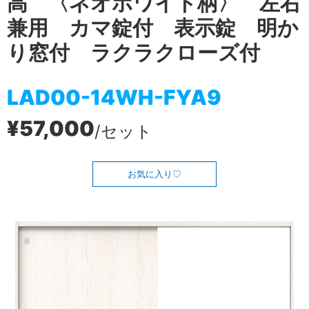
高 〈ネオホワイト柄〉 左右
兼用 カマ錠付 表示錠 明か
り窓付 ラクラクローズ付
LAD00-14WH-FYA9
¥57,000
/セット
お気に入り