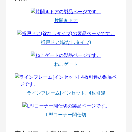
片開きドア
折戸ドア(錠なしタイプ)
ねこゲート
ラインフレーム[インセット] 4枚引違
L型コーナー間仕切