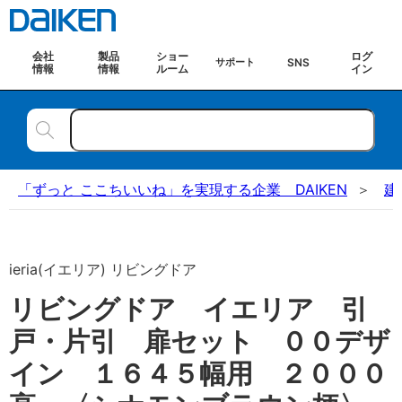
会社
製品
ショー
ログ
SNS
サポート
情報
情報
ルーム
イン
「ずっと ここちいいね」を実現する企業 DAIKEN
建
ieria(イエリア) リビングドア
リビングドア イエリア 引
戸・片引 扉セット ００デザ
イン １６４５幅用 ２０００