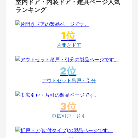
室内ドア・内装ドア・建具ページ人気
ランキング
片開きドア
アウトセット吊戸・引分
巾広引戸・片引