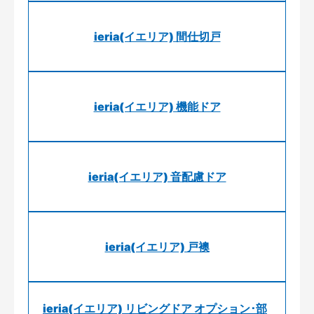
ieria(イエリア) 間仕切戸
ieria(イエリア) 機能ドア
ieria(イエリア) 音配慮ドア
ieria(イエリア) 戸襖
ieria(イエリア) リビングドア オプション･部