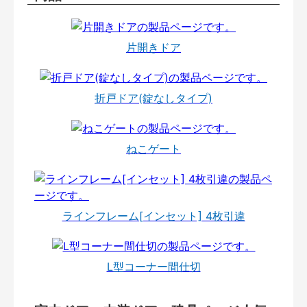
片開きドア
折戸ドア(錠なしタイプ)
ねこゲート
ラインフレーム[インセット] 4枚引違
L型コーナー間仕切