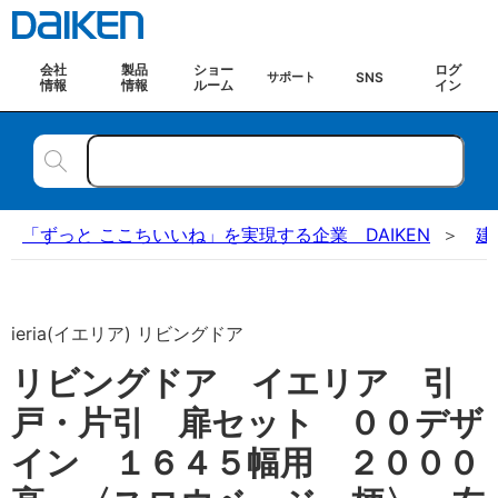
会社
製品
ショー
ログ
SNS
サポート
情報
情報
ルーム
イン
「ずっと ここちいいね」を実現する企業 DAIKEN
建
ieria(イエリア) リビングドア
リビングドア イエリア 引
戸・片引 扉セット ００デザ
イン １６４５幅用 ２０００