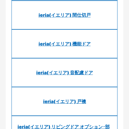
ieria(イエリア) 間仕切戸
ieria(イエリア) 機能ドア
ieria(イエリア) 音配慮ドア
ieria(イエリア) 戸襖
ieria(イエリア) リビングドア オプション･部