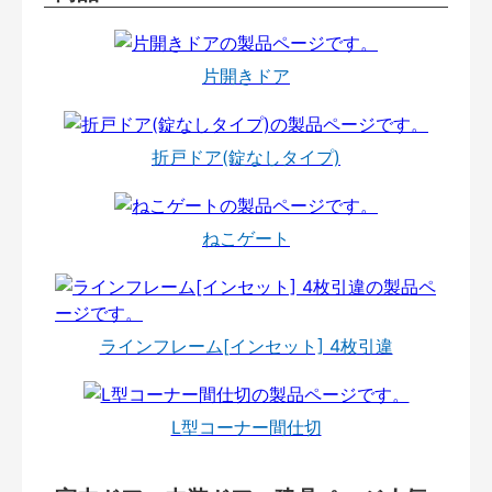
片開きドア
折戸ドア(錠なしタイプ)
ねこゲート
ラインフレーム[インセット] 4枚引違
L型コーナー間仕切