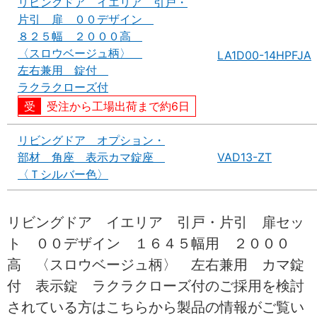
リビングドア イエリア 引戸・
片引 扉 ００デザイン
８２５幅 ２０００高
〈スロウベージュ柄〉
LA1D00-14HPFJA
左右兼用 錠付
ラクラクローズ付
受注から工場出荷まで約6日
リビングドア オプション・
部材 角座 表示カマ錠座
VAD13-ZT
〈Ｔシルバー色〉
リビングドア イエリア 引戸・片引 扉セッ
ト ００デザイン １６４５幅用 ２０００
高 〈スロウベージュ柄〉 左右兼用 カマ錠
付 表示錠 ラクラクローズ付のご採用を検討
されている方はこちらから製品の情報がご覧い