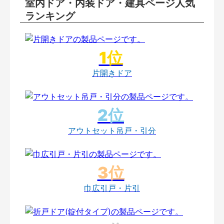
室内ドア・内装ドア・建具ページ人気
ランキング
片開きドア
アウトセット吊戸・引分
巾広引戸・片引