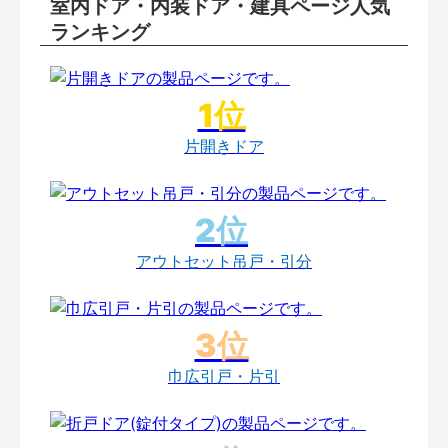
室内ドア・内装ドア・建具ページ人気
ランキング
片開きドア
アウトセット吊戸・引分
巾広引戸・片引