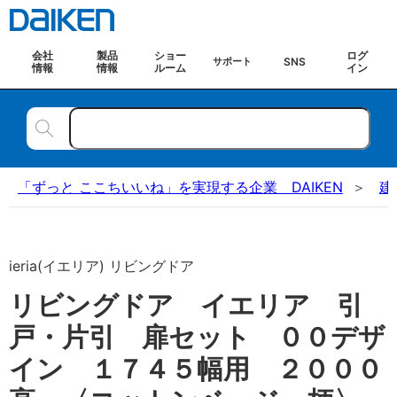
会社
製品
ショー
ログ
SNS
サポート
情報
情報
ルーム
イン
「ずっと ここちいいね」を実現する企業 DAIKEN
建
ieria(イエリア) リビングドア
リビングドア イエリア 引
戸・片引 扉セット ００デザ
イン １７４５幅用 ２０００