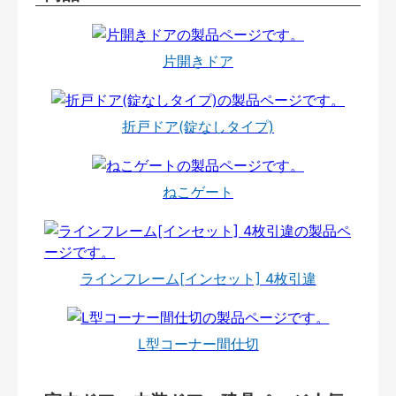
片開きドア
折戸ドア(錠なしタイプ)
ねこゲート
ラインフレーム[インセット] 4枚引違
L型コーナー間仕切