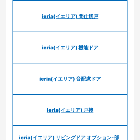
ieria(イエリア) 間仕切戸
ieria(イエリア) 機能ドア
ieria(イエリア) 音配慮ドア
ieria(イエリア) 戸襖
ieria(イエリア) リビングドア オプション･部