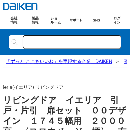
会社
製品
ショー
ログ
SNS
サポート
情報
情報
ルーム
イン
「ずっと ここちいいね」を実現する企業 DAIKEN
建
ieria(イエリア) リビングドア
リビングドア イエリア 引
戸・片引 扉セット ００デザ
イン １７４５幅用 ２０００