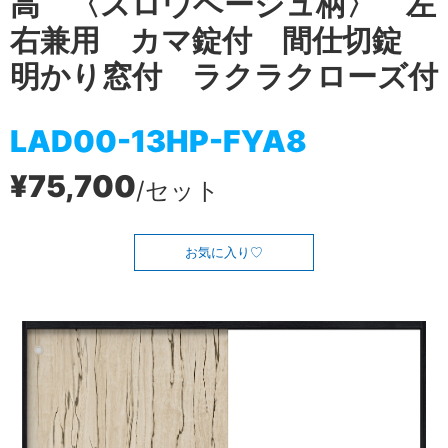
高 〈スロウベージュ柄〉 左
右兼用 カマ錠付 間仕切錠
明かり窓付 ラクラクローズ付
LAD00-13HP-FYA8
¥75,700
/セット
お気に入り