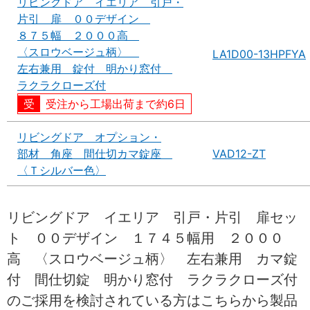
リビングドア イエリア 引戸・
片引 扉 ００デザイン
８７５幅 ２０００高
〈スロウベージュ柄〉
LA1D00-13HPFYA
左右兼用 錠付 明かり窓付
ラクラクローズ付
受注から工場出荷まで約6日
リビングドア オプション・
部材 角座 間仕切カマ錠座
VAD12-ZT
〈Ｔシルバー色〉
リビングドア イエリア 引戸・片引 扉セッ
ト ００デザイン １７４５幅用 ２０００
高 〈スロウベージュ柄〉 左右兼用 カマ錠
付 間仕切錠 明かり窓付 ラクラクローズ付
のご採用を検討されている方はこちらから製品