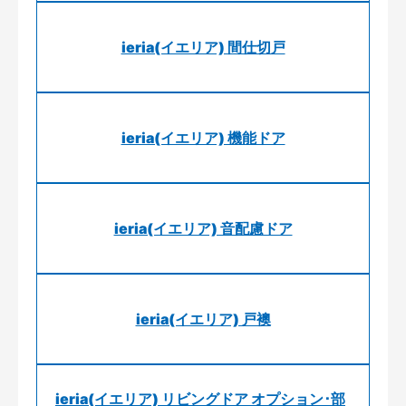
ieria(イエリア) 間仕切戸
ieria(イエリア) 機能ドア
ieria(イエリア) 音配慮ドア
ieria(イエリア) 戸襖
ieria(イエリア) リビングドア オプション･部