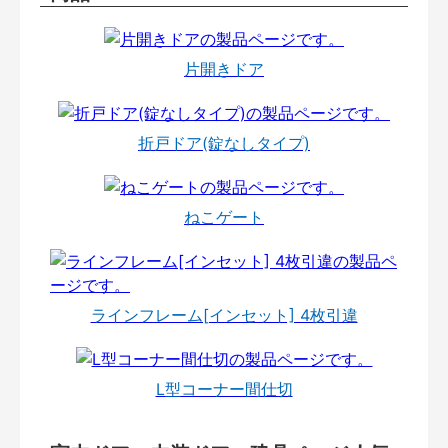
片開きドア
折戸ドア(錠なしタイプ)
ねこゲート
ラインフレーム[インセット] 4枚引違
L型コーナー間仕切