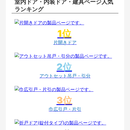
室内ドア・内装ドア・建具ページ人気
ランキング
片開きドア
アウトセット吊戸・引分
巾広引戸・片引