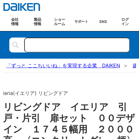
会社
製品
ショー
ログ
SNS
サポート
情報
情報
ルーム
イン
「ずっと ここちいいね」を実現する企業 DAIKEN
建
ieria(イエリア) リビングドア
リビングドア イエリア 引
戸・片引 扉セット ００デザ
イン １７４５幅用 ２０００