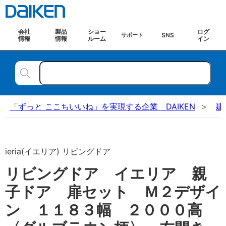
会社
製品
ショー
ログ
SNS
サポート
情報
情報
ルーム
イン
「ずっと ここちいいね」を実現する企業 DAIKEN
建
ieria(イエリア) リビングドア
リビングドア イエリア 親
子ドア 扉セット Ｍ２デザイ
ン １１８３幅 ２０００高