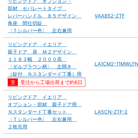
リビングドア オプション・
部材 セパレートタイプ
レバーハンドル ８５デザイン
VAA852-ZTF
角座 間仕切錠
〈Ｔシルバー色〉 左右兼用
リビングドア イエリア
親子ドア 扉 Ｍ２デザイン
１１８３幅 ２０００高
LA1CM2-11MWLF
〈ダルブラウン柄〉 左開き
（錠付 Ｎスタンダード丁番）用
受注から工場出荷まで約6日
リビングドア イエリア
オプション・部材 親子ドア用
Ｎスタンダード丁番セット
LA5CN-ZTF-2
〈Ｔシルバー色〉 左右兼用
２枚吊用