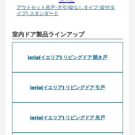
アウトセット吊戸･片引(錠なしタイプ･錠付タ
イプ) スタンダード
室内ドア製品ラインアップ
ieria(イエリア) リビングドア 開き戸
ieria(イエリア) リビングドア 引戸
ieria(イエリア) リビングドア 吊戸