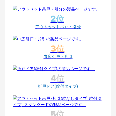
アウトセット吊戸・引分
巾広引戸・片引
折戸ドア(錠付タイプ)