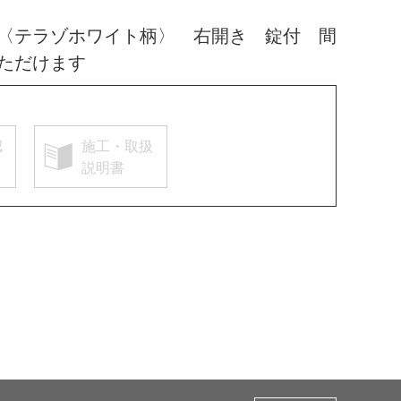
〈テラゾホワイト柄〉 右開き 錠付 間
ただけます
認
施工・取扱
説明書