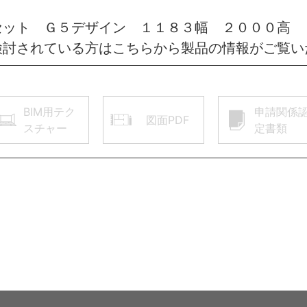
セット Ｇ５デザイン １１８３幅 ２０００高 
検討されている方はこちらから製品の情報がご覧い
BIM用テク
申請関係
図面PDF
スチャー
定書類