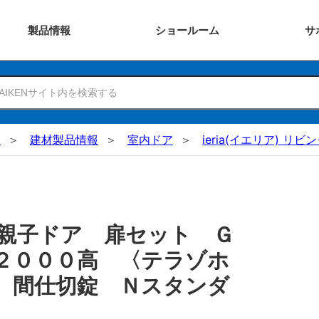
製品
情報
ショー
ルーム
サ
N
建材製品情報
室内ドア
ieria(イエリア) リ
親子ドア 扉セット Ｇ
２０００高 〈テラゾホ
 間仕切錠 Ｎスタンダ