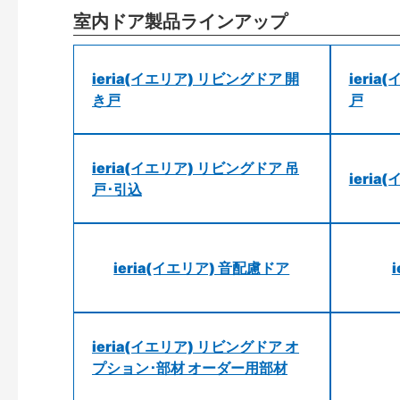
室内ドア製品ラインアップ
ieria(イエリア) リビングドア 開
ieri
き戸
戸
ieria(イエリア) リビングドア 吊
ieri
戸･引込
ieria(イエリア) 音配慮ドア
ieria(イエリア) リビングドア オ
プション･部材 オーダー用部材