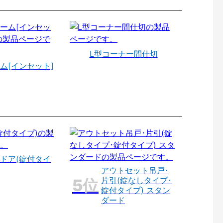
L型コーナー間仕切
ム[インセット]
ドア(錠付タイ
アウトセット吊戸･
片引(錠なしタイプ･
錠付タイプ) スタン
ダード