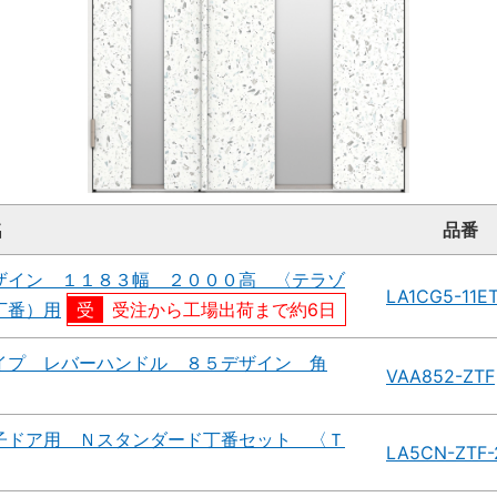
名
品番
ザイン １１８３幅 ２０００高 〈テラゾ
LA1CG5-11E
丁番）用
受注から工場出荷まで約6日
イプ レバーハンドル ８５デザイン 角
VAA852-ZTF
子ドア用 Ｎスタンダード丁番セット 〈Ｔ
LA5CN-ZTF-