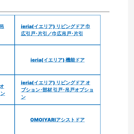
 吊
ieria(イエリア) リビングドア 巾
広引戸･片引／巾広吊戸･片引
ieria(イエリア) 機能ドア
ieria(イエリア) リビングドア オ
 オ
プション･部材 引戸･吊戸オプショ
ョン
ン
OMOIYARIアシストドア