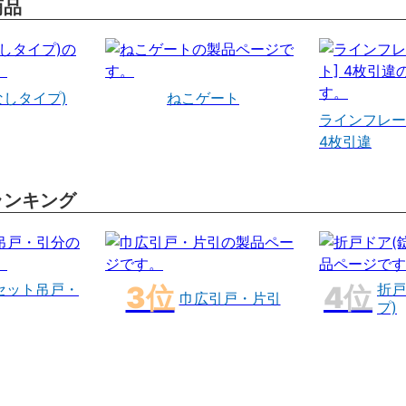
商品
なしタイプ)
ねこゲート
ラインフレー
4枚引違
ランキング
セット吊戸・
折戸
巾広引戸・片引
プ)