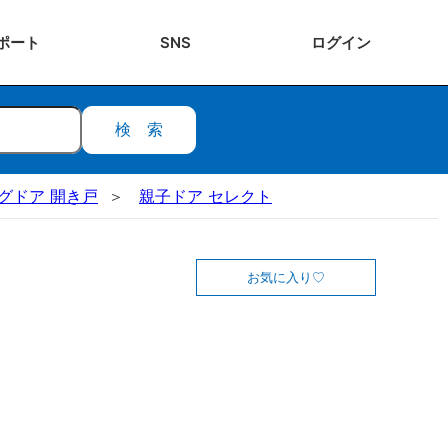
ポート
SNS
ログ
イン
検索
ビングドア 開き戸
親子ドア セレクト
お気に入り