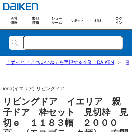
会社
製品
ショー
ログ
SNS
サポート
情報
情報
ルーム
イン
「ずっと ここちいいね」を実現する企業 DAIKEN
建
ieria(イエリア) リビングドア
リビングドア イエリア 親
子ドア 枠セット 見切枠 見
切ｅ １１８３幅 ２０００