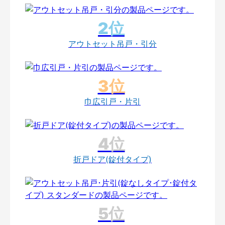
アウトセット吊戸・引分
巾広引戸・片引
折戸ドア(錠付タイプ)