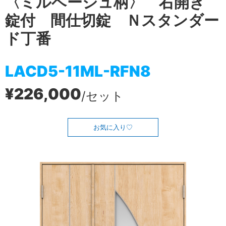
〈ミルベージュ柄〉 右開き
錠付 間仕切錠 Ｎスタンダー
ド丁番
LACD5-11ML-RFN8
¥226,000
/セット
お気に入り