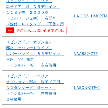
リビングドア イエリア
親子ドア 扉 Ｄ５デザイン
１１８３幅 ２０００高
LA1CD5-11MLRFN
〈ミルベージュ柄〉 右開き
（錠付 Ｎスタンダード丁番）用
受注から工場出荷まで約6日
リビングドア オプション・
部材 セパレートタイプ
レバーハンドル ８５デザイン
VAA852-ZTF
角座 間仕切錠
〈Ｔシルバー色〉 左右兼用
リビングドア イエリア
オプション・部材 親子ドア用
Ｎスタンダード丁番セット
LA5CN-ZTF-2
〈Ｔシルバー色〉 左右兼用
２枚吊用