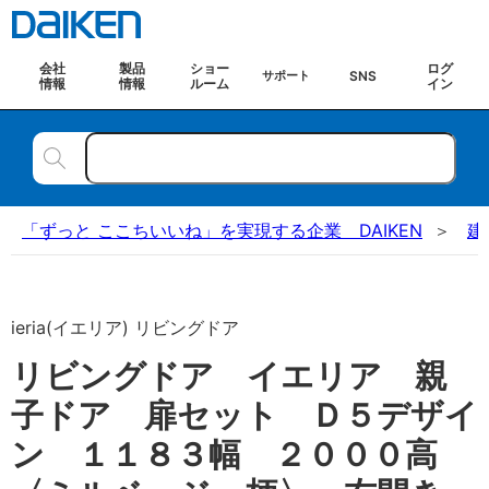
会社
製品
ショー
ログ
SNS
サポート
情報
情報
ルーム
イン
「ずっと ここちいいね」を実現する企業 DAIKEN
建
ieria(イエリア) リビングドア
リビングドア イエリア 親
子ドア 扉セット Ｄ５デザイ
ン １１８３幅 ２０００高