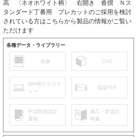
高 〈ネオホワイト柄〉 右開き 沓摺 Ｎス
タンダード丁番用 プレカットのご採用を検討
されている方はこちらから製品の情報がご覧い
ただけます
各種データ・ライブラリー
画像
CAD
BIM用テクスチ
図面PDF
ャー
申請関係認定
施工・取扱説
書類
明書