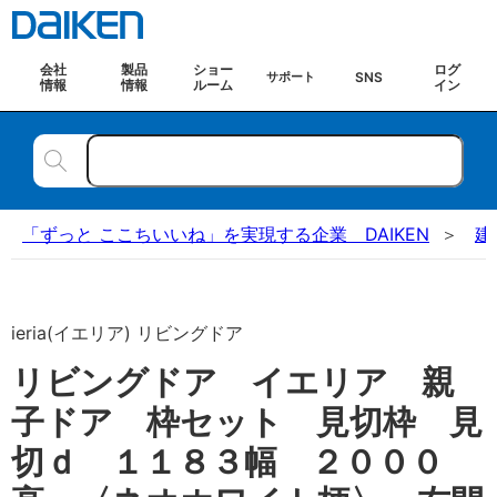
会社
製品
ショー
ログ
SNS
サポート
情報
情報
ルーム
イン
「ずっと ここちいいね」を実現する企業 DAIKEN
建
ieria(イエリア) リビングドア
リビングドア イエリア 親
子ドア 枠セット 見切枠 見
切ｄ １１８３幅 ２０００