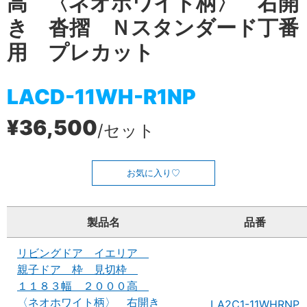
高 〈ネオホワイト柄〉 右開
き 沓摺 Ｎスタンダード丁番
用 プレカット
LACD-11WH-R1NP
¥36,500
/セット
お気に入り
製品名
品番
リビングドア イエリア
親子ドア 枠 見切枠
１１８３幅 ２０００高
〈ネオホワイト柄〉 右開き
LA2C1-11WHRNP