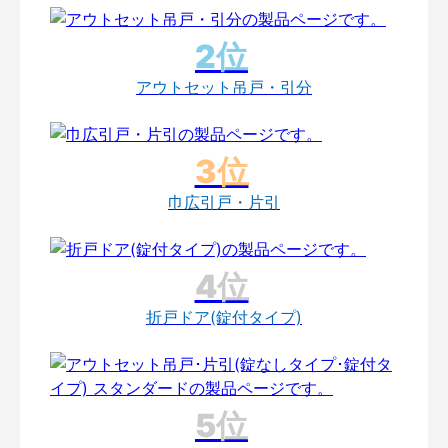
アウトセット吊戸・引分
巾広引戸・片引
折戸ドア(錠付タイプ)