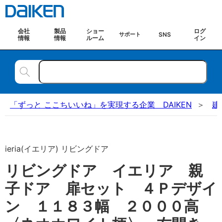
会社
製品
ショー
ログ
SNS
サポート
情報
情報
ルーム
イン
「ずっと ここちいいね」を実現する企業 DAIKEN
建
ieria(イエリア) リビングドア
リビングドア イエリア 親
子ドア 扉セット ４Ｐデザイ
ン １１８３幅 ２０００高