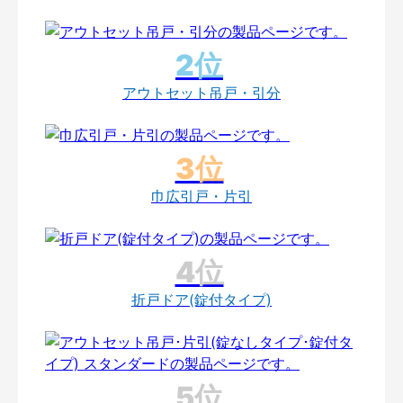
アウトセット吊戸・引分
巾広引戸・片引
折戸ドア(錠付タイプ)