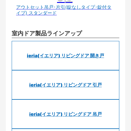
アウトセット吊戸･片引(錠なしタイプ･錠付タ
イプ) スタンダード
室内ドア製品ラインアップ
ieria(イエリア) リビングドア 開き戸
ieria(イエリア) リビングドア 引戸
ieria(イエリア) リビングドア 吊戸