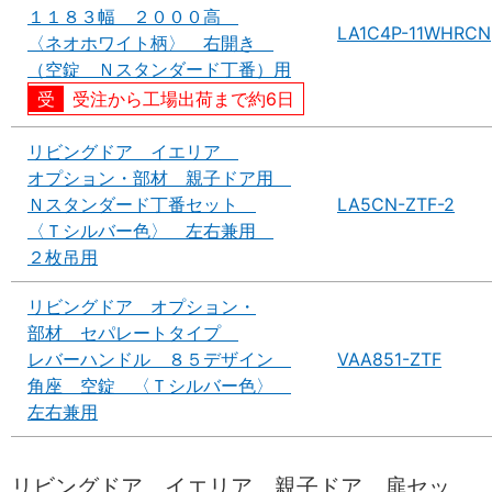
１１８３幅 ２０００高
LA1C4P-11WHRCN
〈ネオホワイト柄〉 右開き
（空錠 Ｎスタンダード丁番）用
受注から工場出荷まで約6日
リビングドア イエリア
オプション・部材 親子ドア用
Ｎスタンダード丁番セット
LA5CN-ZTF-2
〈Ｔシルバー色〉 左右兼用
２枚吊用
リビングドア オプション・
部材 セパレートタイプ
レバーハンドル ８５デザイン
VAA851-ZTF
角座 空錠 〈Ｔシルバー色〉
左右兼用
リビングドア イエリア 親子ドア 扉セッ