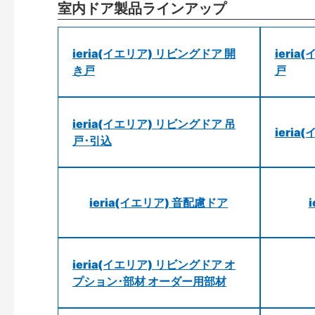
室内ドア製品ラインアップ
ieria(イエリア) リビングドア 開
ieri
き戸
戸
ieria(イエリア) リビングドア 吊
ieri
戸･引込
ieria(イエリア) 音配慮ドア
ieria(イエリア) リビングドア オ
プション･部材 オーダー用部材