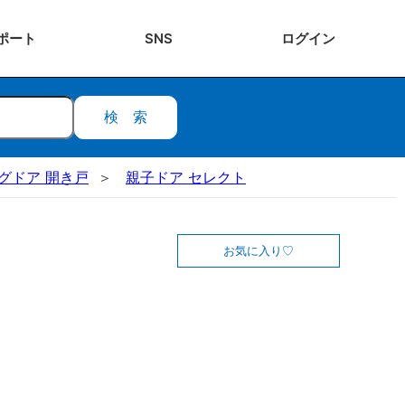
ポート
SNS
ログ
イン
検索
ビングドア 開き戸
親子ドア セレクト
お気に入り