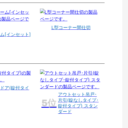
L型コーナー間仕切
ム[インセット]
ドア(錠付タイ
アウトセット吊戸･
片引(錠なしタイプ･
錠付タイプ) スタン
ダード