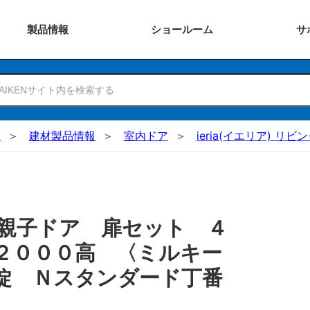
製品
情報
ショー
ルーム
サ
N
建材製品情報
室内ドア
ieria(イエリア) リ
親子ドア 扉セット ４
２０００高 〈ミルキー
錠 Ｎスタンダード丁番