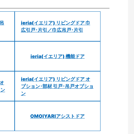
 吊
ieria(イエリア) リビングドア 巾
広引戸･片引／巾広吊戸･片引
ieria(イエリア) 機能ドア
ieria(イエリア) リビングドア オ
 オ
プション･部材 引戸･吊戸オプショ
ョン
ン
OMOIYARIアシストドア