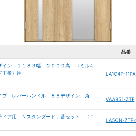
名
品番
ザイン １１８３幅 ２０００高 〈ミルキ
ド丁番）用
LA1C4P-11P
イプ レバーハンドル ８５デザイン 角
VAA851-ZTF
子ドア用 Ｎスタンダード丁番セット 〈Ｔ
LA5CN-ZTF-