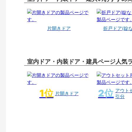
片開きドア
折戸ドア(錠
室内ドア・内装ドア・建具ページ人気
アウト
片開きドア
引分