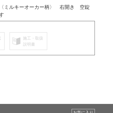
 〈ミルキーオーカー柄〉 右開き 空錠
す
認
施工・取扱
説明書
お気に入り