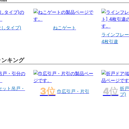
なしタイプ)
ねこゲート
ラインフレー
4枚引違
ランキング
セット吊戸・
折戸
巾広引戸・片引
プ)