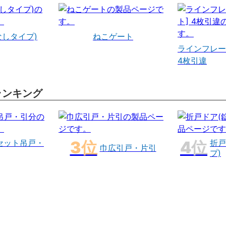
なしタイプ)
ねこゲート
ラインフレー
4枚引違
ランキング
セット吊戸・
折戸
巾広引戸・片引
プ)