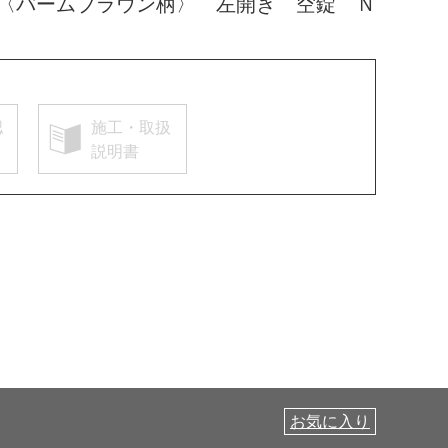
〈バームブラウン柄〉 左開き 空錠 Ｎ
認
施工・取扱
説明書
お気に入り