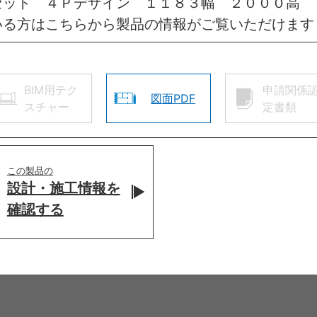
セット ４Ｐデザイン １１８３幅 ２０００高 
いる方はこちらから製品の情報がご覧いただけます
BIM用テク
申請関係
図面PDF
スチャー
定書類
この製品の
設計・施工情報を
確認する