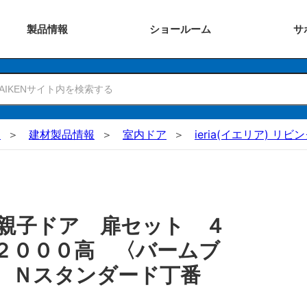
製品
情報
ショー
ルーム
サ
N
建材製品情報
室内ドア
ieria(イエリア) リ
親子ドア 扉セット ４
２０００高 〈バームブ
 Ｎスタンダード丁番