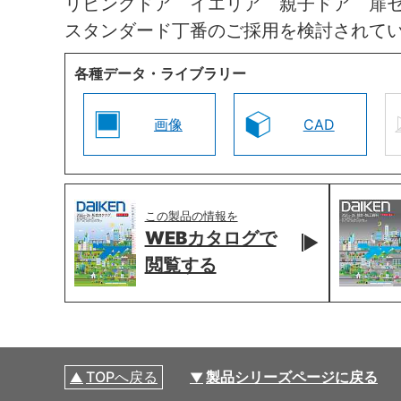
リビングドア イエリア 親子ドア 扉
スタンダード丁番のご採用を検討されて
各種データ・ライブラリー
画像
CAD
この製品の情報を
WEBカタログで
閲覧する
TOPへ戻る
製品シリーズページに戻る