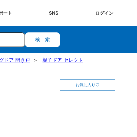
ポート
SNS
ログ
イン
検索
ビングドア 開き戸
親子ドア セレクト
お気に入り