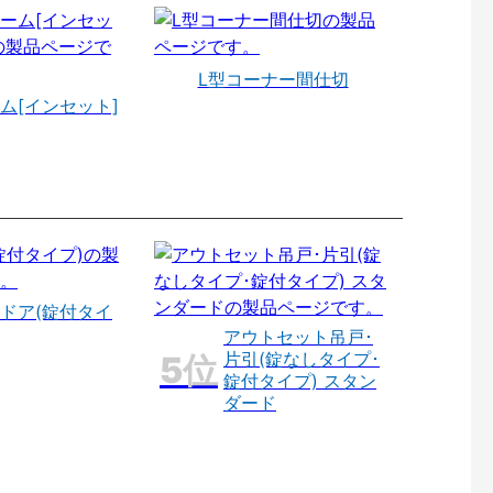
L型コーナー間仕切
ム[インセット]
ドア(錠付タイ
アウトセット吊戸･
片引(錠なしタイプ･
錠付タイプ) スタン
ダード