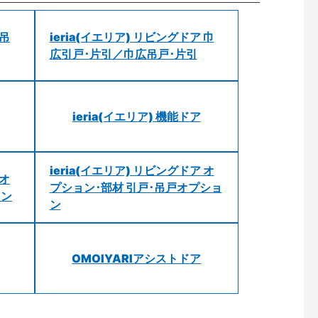
 吊
ieria(イエリア) リビングドア 巾
広引戸･片引／巾広吊戸･片引
ieria(イエリア) 機能ドア
ieria(イエリア) リビングドア オ
 オ
プション･部材 引戸･吊戸オプショ
ョン
ン
OMOIYARIアシストドア