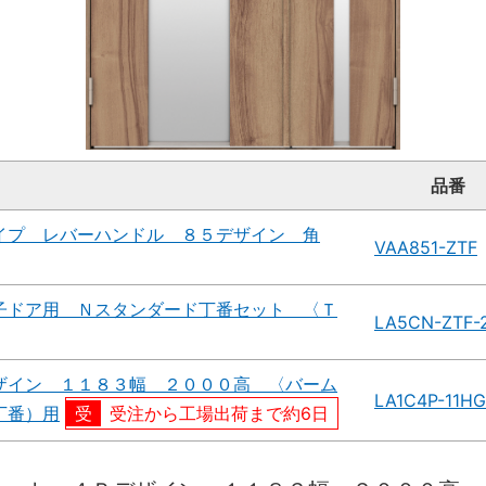
名
品番
イプ レバーハンドル ８５デザイン 角
VAA851-ZTF
子ドア用 Ｎスタンダード丁番セット 〈Ｔ
LA5CN-ZTF-
ザイン １１８３幅 ２０００高 〈バーム
LA1C4P-11H
丁番）用
受注から工場出荷まで約6日