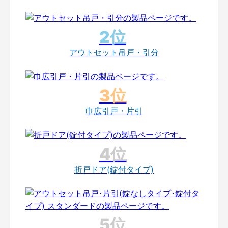
アウトセット吊戸・引分
巾広引戸・片引
折戸ドア(錠付タイプ)