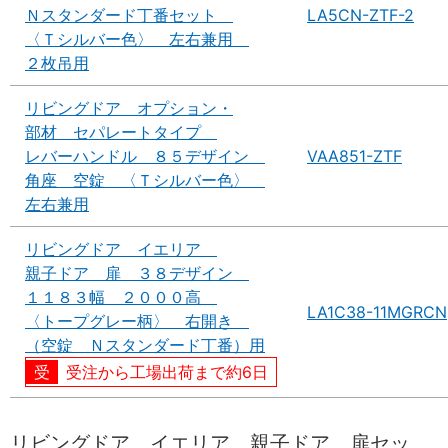
Ｎスタンダード丁番セット
LA5CN-ZTF-2
〈Ｔシルバー色〉 左右兼用
２枚吊用
リビングドア オプション・
部材 セパレートタイプ
レバーハンドル ８５デザイン
VAA851-ZTF
角座 空錠 〈Ｔシルバー色〉
左右兼用
リビングドア イエリア
親子ドア 扉 ３８デザイン
１１８３幅 ２０００高
LA1C38-11MGRCN
〈トープグレー柄〉 右開き
（空錠 Ｎスタンダード丁番）用
受注から工場出荷まで約6日
リビングドア イエリア 親子ドア 扉セッ