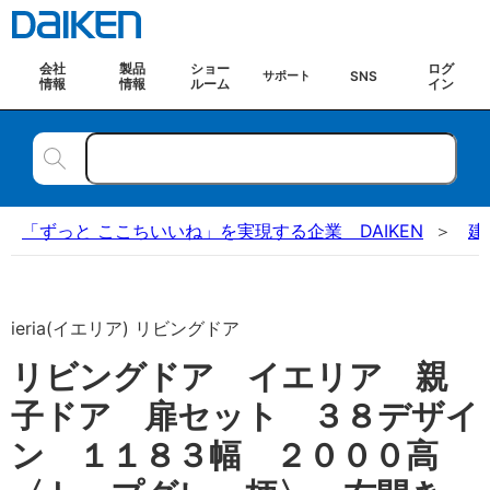
会社
製品
ショー
ログ
SNS
サポート
情報
情報
ルーム
イン
「ずっと ここちいいね」を実現する企業 DAIKEN
建
ieria(イエリア) リビングドア
リビングドア イエリア 親
子ドア 扉セット ３８デザイ
ン １１８３幅 ２０００高