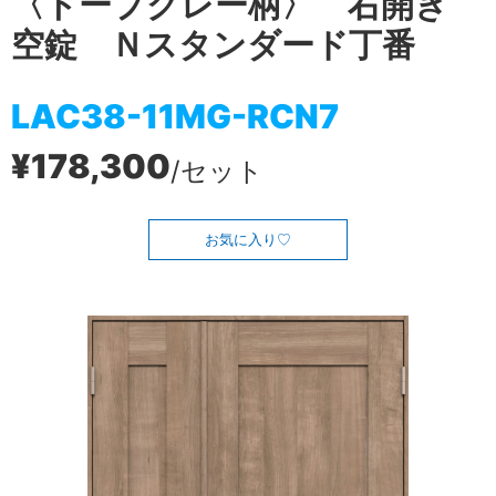
〈トープグレー柄〉 右開き
空錠 Ｎスタンダード丁番
LAC38-11MG-RCN7
¥178,300
/セット
お気に入り