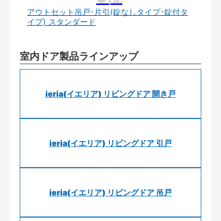
アウトセット吊戸･片引(錠なしタイプ･錠付タ
イプ) スタンダード
室内ドア製品ラインアップ
ieria(イエリア) リビングドア 開き戸
ieria(イエリア) リビングドア 引戸
ieria(イエリア) リビングドア 吊戸