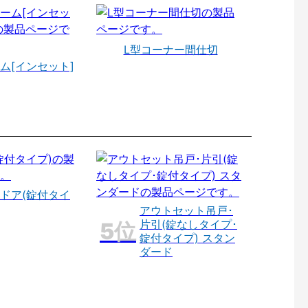
L型コーナー間仕切
ム[インセット]
ドア(錠付タイ
アウトセット吊戸･
片引(錠なしタイプ･
錠付タイプ) スタン
ダード