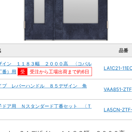
名
品番
ザイン １１８３幅 ２０００高 〈コバル
LA1C21-11E
丁番）用
受注から工場出荷まで約6日
イプ レバーハンドル ８５デザイン 角
VAA851-ZTF
子ドア用 Ｎスタンダード丁番セット 〈Ｔ
LA5CN-ZTF