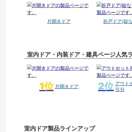
片開きドア
折戸ドア(錠
室内ドア・内装ドア・建具ページ人気
アウト
片開きドア
引分
室内ドア製品ラインアップ