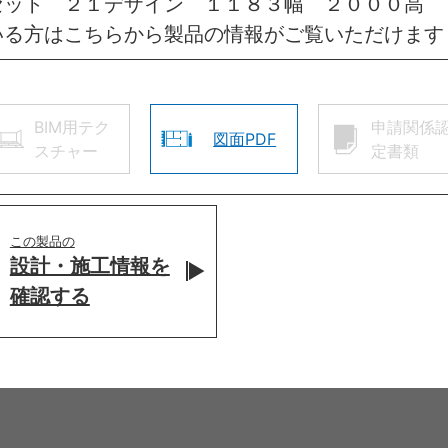
セット ２１デザイン １１８３幅 ２０００高 
いる方はこちらから製品の情報がご覧いただけます
BIM用テク
申請関係
図面PDF
スチャー
定書類
この製品の
設計・施工情報を
確認する