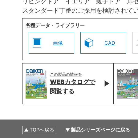
リビングドア イエリア 親子ドア 扉
スタンダード丁番のご採用を検討されて
各種データ・ライブラリー
画像
CAD
この製品の情報を
WEBカタログで
閲覧する
TOPへ戻る
製品シリーズページに戻る