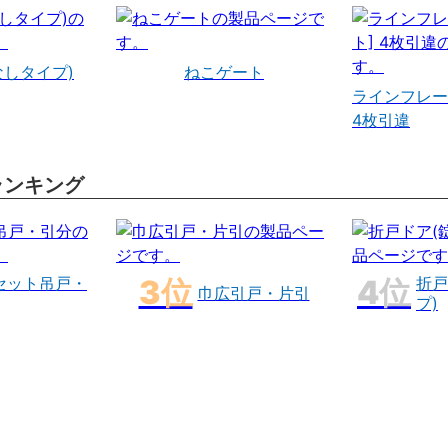
なしタイプ)
ねこゲート
ラインフレー
4枚引違
ランキング
セット吊戸・
折戸
巾広引戸・片引
プ)