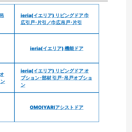
 吊
ieria(イエリア) リビングドア 巾
広引戸･片引／巾広吊戸･片引
ieria(イエリア) 機能ドア
ieria(イエリア) リビングドア オ
 オ
プション･部材 引戸･吊戸オプショ
ョン
ン
OMOIYARIアシストドア