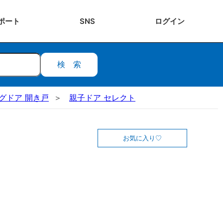
ポート
SNS
ログ
イン
検索
ビングドア 開き戸
親子ドア セレクト
お気に入り