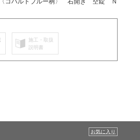
〈コバルトブルー柄〉 右開き 空錠 Ｎ
認
施工・取扱
説明書
お気に入り