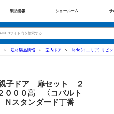
製品
情報
ショー
ルーム
サ
N
建材製品情報
室内ドア
ieria(イエリア) リ
親子ドア 扉セット ２
２０００高 〈コバルト
 Ｎスタンダード丁番