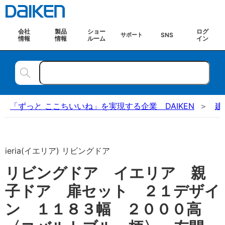
会社
製品
ショー
ログ
SNS
サポート
情報
情報
ルーム
イン
「ずっと ここちいいね」を実現する企業 DAIKEN
建
ieria(イエリア) リビングドア
リビングドア イエリア 親
子ドア 扉セット ２１デザイ
ン １１８３幅 ２０００高