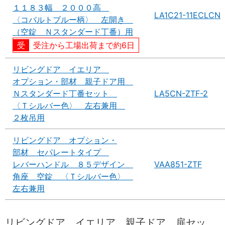
１１８３幅 ２０００高
LA1C21-11ECLCN
〈コバルトブルー柄〉 左開き
（空錠 Ｎスタンダード丁番）用
受注から工場出荷まで約6日
リビングドア イエリア
オプション・部材 親子ドア用
Ｎスタンダード丁番セット
LA5CN-ZTF-2
〈Ｔシルバー色〉 左右兼用
２枚吊用
リビングドア オプション・
部材 セパレートタイプ
レバーハンドル ８５デザイン
VAA851-ZTF
角座 空錠 〈Ｔシルバー色〉
左右兼用
リビングドア イエリア 親子ドア 扉セッ