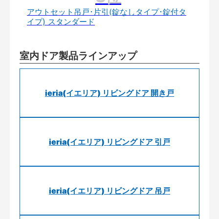
アウトセット吊戸･片引(錠なしタイプ･錠付タ
イプ) スタンダード
室内ドア製品ラインアップ
ieria(イエリア) リビングドア 開き戸
ieria(イエリア) リビングドア 引戸
ieria(イエリア) リビングドア 吊戸