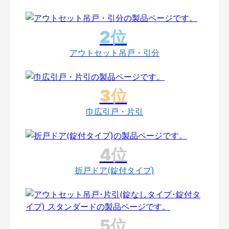
アウトセット吊戸・引分
巾広引戸・片引
折戸ドア(錠付タイプ)