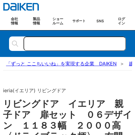
会社
製品
ショー
ログ
SNS
サポート
情報
情報
ルーム
イン
「ずっと ここちいいね」を実現する企業 DAIKEN
建
ieria(イエリア) リビングドア
リビングドア イエリア 親
子ドア 扉セット ０６デザイ
ン １１８３幅 ２０００高