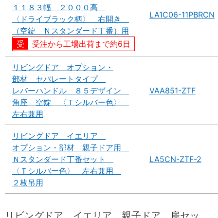
１１８３幅 ２０００高
LA1C06-11PBRCN
〈ドライブラック柄〉 右開き
（空錠 Ｎスタンダード丁番）用
受注から工場出荷まで約6日
リビングドア オプション・
部材 セパレートタイプ
レバーハンドル ８５デザイン
VAA851-ZTF
角座 空錠 〈Ｔシルバー色〉
左右兼用
リビングドア イエリア
オプション・部材 親子ドア用
Ｎスタンダード丁番セット
LA5CN-ZTF-2
〈Ｔシルバー色〉 左右兼用
２枚吊用
リビングドア イエリア 親子ドア 扉セッ