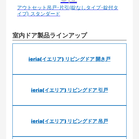
アウトセット吊戸･片引(錠なしタイプ･錠付タ
イプ) スタンダード
室内ドア製品ラインアップ
ieria(イエリア) リビングドア 開き戸
ieria(イエリア) リビングドア 引戸
ieria(イエリア) リビングドア 吊戸