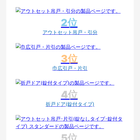
アウトセット吊戸・引分
巾広引戸・片引
折戸ドア(錠付タイプ)