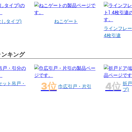
なしタイプ)
ねこゲート
ラインフレー
4枚引違
ランキング
セット吊戸・
折戸
巾広引戸・片引
プ)