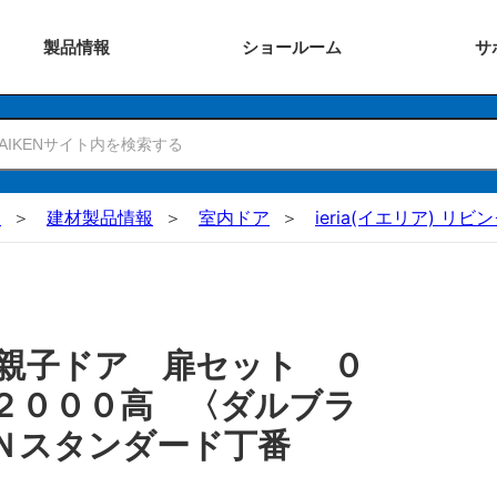
製品
情報
ショー
ルーム
サ
N
建材製品情報
室内ドア
ieria(イエリア) リ
親子ドア 扉セット ０
２０００高 〈ダルブラ
Ｎスタンダード丁番