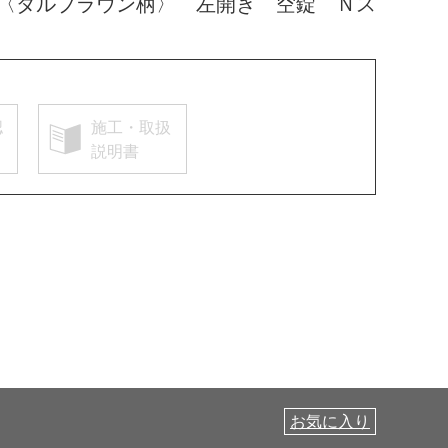
〈ダルブラウン柄〉 左開き 空錠 Ｎス
認
施工・取扱
説明書
お気に入り