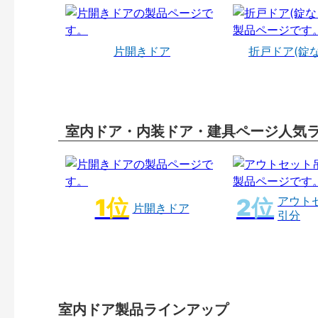
片開きドア
折戸ドア(錠
室内ドア・内装ドア・建具ページ人気
アウト
片開きドア
引分
室内ドア製品ラインアップ