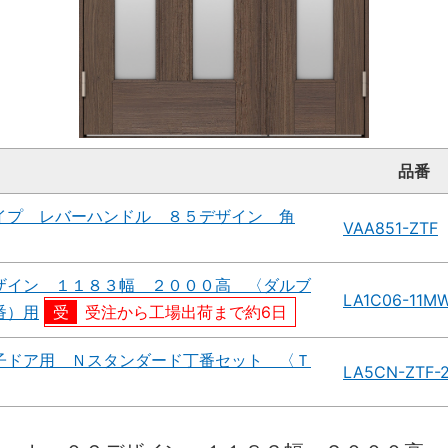
品番
イプ レバーハンドル ８５デザイン 角
VAA851-ZTF
ザイン １１８３幅 ２０００高 〈ダルブ
LA1C06-11M
番）用
受注から工場出荷まで約6日
子ドア用 Ｎスタンダード丁番セット 〈Ｔ
LA5CN-ZTF-