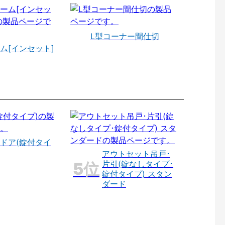
L型コーナー間仕切
ム[インセット]
ドア(錠付タイ
アウトセット吊戸･
片引(錠なしタイプ･
錠付タイプ) スタン
ダード