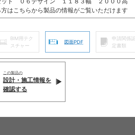
セット ０６デザイン １１８３幅 ２０００高 
る方はこちらから製品の情報がご覧いただけます
BIM用テク
申請関係
図面PDF
スチャー
定書類
この製品の
設計・施工情報を
確認する