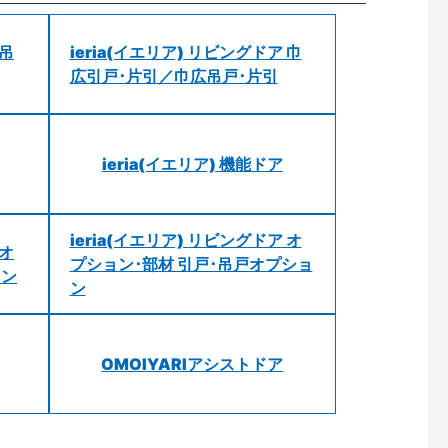
 吊
ieria(イエリア) リビングドア 巾
広引戸･片引／巾広吊戸･片引
ieria(イエリア) 機能ドア
ieria(イエリア) リビングドア オ
 オ
プション･部材 引戸･吊戸オプショ
ョン
ン
OMOIYARIアシストドア