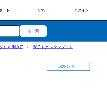
ポート
SNS
ログ
イン
検索
ビングドア 開き戸
親子ドア スタンダード
お気に入り