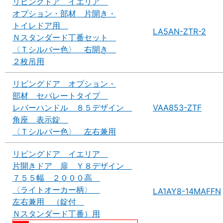
リビングドア イエリア
オプション・部材 片開き・
トイレドア用
LA5AN-ZTR-2
Ｎスタンダード丁番セット
〈Ｔシルバー色〉 右開き
２枚吊用
リビングドア オプション・
部材 セパレートタイプ
レバーハンドル ８５デザイン
VAA853-ZTF
角座 表示錠
〈Ｔシルバー色〉 左右兼用
リビングドア イエリア
片開きドア 扉 Ｙ８デザイン
７５５幅 ２０００高
〈ライトオーカー柄〉
LA1AY8-14MAFFN
左右兼用 （錠付
Ｎスタンダード丁番）用