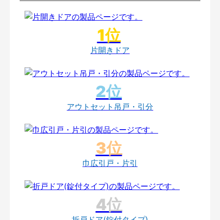
片開きドア
アウトセット吊戸・引分
巾広引戸・片引
折戸ドア(錠付タイプ)