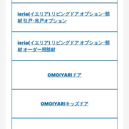
ieria(イエリア) リビングドア オプション･部
材 引戸･吊戸オプション
ieria(イエリア) リビングドア オプション･部
材 オーダー用部材
OMOIYARIドア
OMOIYARIキッズドア