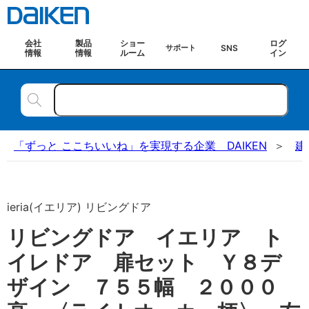
会社
製品
ショー
ログ
SNS
サポート
情報
情報
ルーム
イン
「ずっと ここちいいね」を実現する企業 DAIKEN
建
ieria(イエリア) リビングドア
リビングドア イエリア ト
イレドア 扉セット Ｙ８デ
ザイン ７５５幅 ２０００