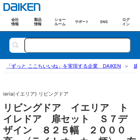
会社
製品
ショー
ログ
SNS
サポート
情報
情報
ルーム
イン
「ずっと ここちいいね」を実現する企業 DAIKEN
建
ieria(イエリア) リビングドア
リビングドア イエリア ト
イレドア 扉セット Ｓ７デ
ザイン ８２５幅 ２０００