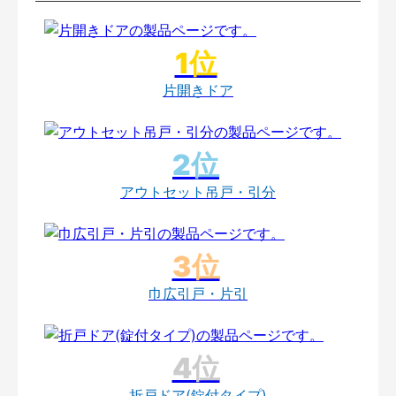
片開きドア
アウトセット吊戸・引分
巾広引戸・片引
折戸ドア(錠付タイプ)