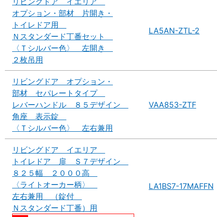
リビングドア イエリア
オプション・部材 片開き・
トイレドア用
LA5AN-ZTL-2
Ｎスタンダード丁番セット
〈Ｔシルバー色〉 左開き
２枚吊用
リビングドア オプション・
部材 セパレートタイプ
レバーハンドル ８５デザイン
VAA853-ZTF
角座 表示錠
〈Ｔシルバー色〉 左右兼用
リビングドア イエリア
トイレドア 扉 Ｓ７デザイン
８２５幅 ２０００高
〈ライトオーカー柄〉
LA1BS7-17MAFFN
左右兼用 （錠付
Ｎスタンダード丁番）用