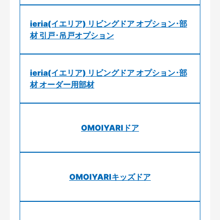
ieria(イエリア) リビングドア オプション･部
材 引戸･吊戸オプション
ieria(イエリア) リビングドア オプション･部
材 オーダー用部材
OMOIYARIドア
OMOIYARIキッズドア