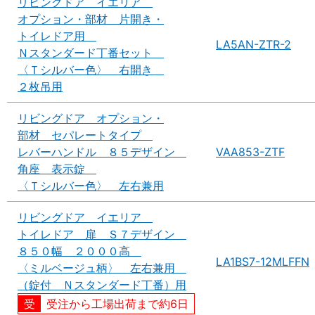
リビングドア イエリア
オプション・部材 片開き・
トイレドア用
LA5AN-ZTR-2
Ｎスタンダード丁番セット
〈Ｔシルバー色〉 右開き
２枚吊用
リビングドア オプション・
部材 セパレートタイプ
レバーハンドル ８５デザイン
VAA853-ZTF
角座 表示錠
〈Ｔシルバー色〉 左右兼用
リビングドア イエリア
トイレドア 扉 Ｓ７デザイン
８５０幅 ２０００高
LA1BS7-12MLFFN
〈ミルベージュ柄〉 左右兼用
（錠付 Ｎスタンダード丁番）用
受注から工場出荷まで約6日