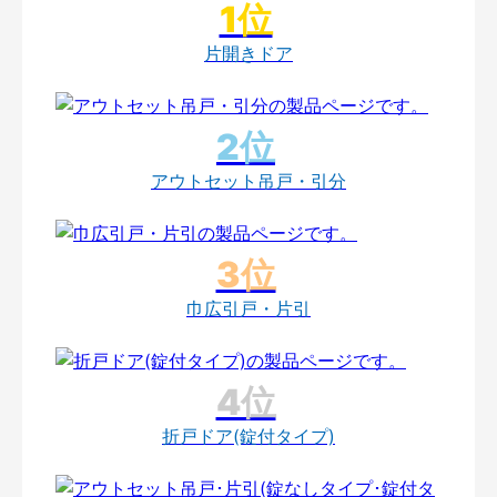
片開きドア
アウトセット吊戸・引分
巾広引戸・片引
折戸ドア(錠付タイプ)