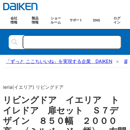
会社
製品
ショー
ログ
SNS
サポート
情報
情報
ルーム
イン
「ずっと ここちいいね」を実現する企業 DAIKEN
建
ieria(イエリア) リビングドア
リビングドア イエリア ト
イレドア 扉セット Ｓ７デ
ザイン ８５０幅 ２０００