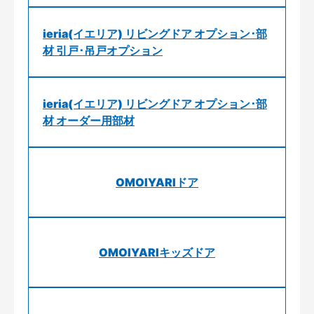
ieria(イエリア) リビングドア オプション･部
材 引戸･吊戸オプション
ieria(イエリア) リビングドア オプション･部
材 オーダー用部材
OMOIYARIドア
OMOIYARIキッズドア