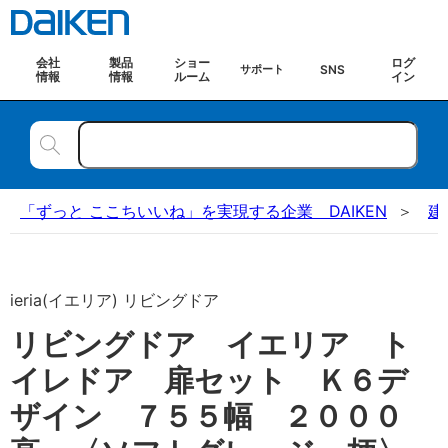
会社
製品
ショー
ログ
SNS
サポート
情報
情報
ルーム
イン
「ずっと ここちいいね」を実現する企業 DAIKEN
建
ieria(イエリア) リビングドア
リビングドア イエリア ト
イレドア 扉セット Ｋ６デ
ザイン ７５５幅 ２０００