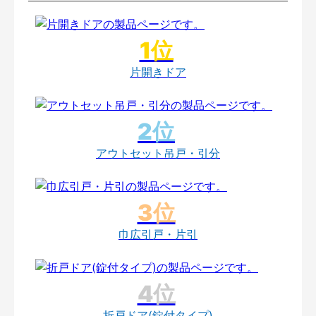
片開きドア
アウトセット吊戸・引分
巾広引戸・片引
折戸ドア(錠付タイプ)