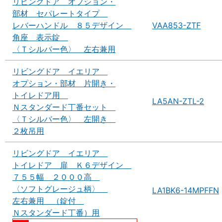
リビングドア オプション・
部材 セパレートタイプ
レバーハンドル ８５デザイン
VAA853-ZTF
角座 表示錠
〈Ｔシルバー色〉 左右兼用
リビングドア イエリア
オプション・部材 片開き・
トイレドア用
LA5AN-ZTL-2
Ｎスタンダード丁番セット
〈Ｔシルバー色〉 左開き
２枚吊用
リビングドア イエリア
トイレドア 扉 Ｋ６デザイン
７５５幅 ２０００高
〈ソフトグレージュ柄〉
LA1BK6-14MPFFN
左右兼用 （錠付
Ｎスタンダード丁番）用