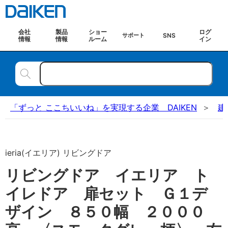
会社
製品
ショー
ログ
SNS
サポート
情報
情報
ルーム
イン
「ずっと ここちいいね」を実現する企業 DAIKEN
建
ieria(イエリア) リビングドア
リビングドア イエリア ト
イレドア 扉セット Ｇ１デ
ザイン ８５０幅 ２０００