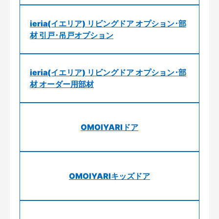
ieria(イエリア) リビングドア オプション･部
材 引戸･吊戸オプション
ieria(イエリア) リビングドア オプション･部
材 オーダー用部材
OMOIYARIドア
OMOIYARIキッズドア