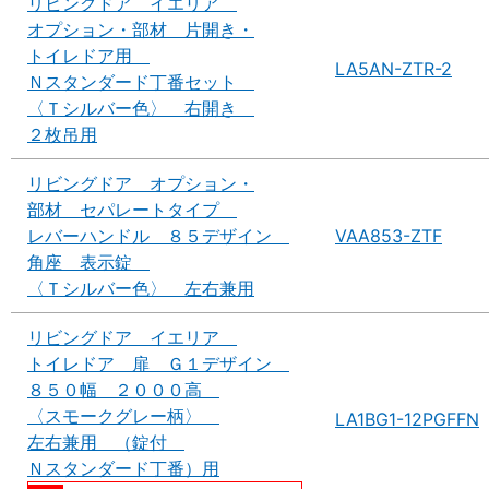
リビングドア イエリア
オプション・部材 片開き・
トイレドア用
LA5AN-ZTR-2
Ｎスタンダード丁番セット
〈Ｔシルバー色〉 右開き
２枚吊用
リビングドア オプション・
部材 セパレートタイプ
レバーハンドル ８５デザイン
VAA853-ZTF
角座 表示錠
〈Ｔシルバー色〉 左右兼用
リビングドア イエリア
トイレドア 扉 Ｇ１デザイン
８５０幅 ２０００高
〈スモークグレー柄〉
LA1BG1-12PGFFN
左右兼用 （錠付
Ｎスタンダード丁番）用