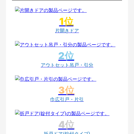
片開きドア
アウトセット吊戸・引分
巾広引戸・片引
折戸ドア(錠付タイプ)