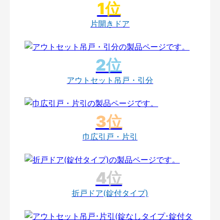
片開きドア
アウトセット吊戸・引分
巾広引戸・片引
折戸ドア(錠付タイプ)