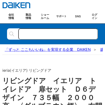
会社
製品
ショー
ログ
SNS
サポート
情報
情報
ルーム
イン
「ずっと ここちいいね」を実現する企業 DAIKEN
建
ieria(イエリア) リビングドア
リビングドア イエリア ト
イレドア 扉セット Ｄ６デ
ザイン ７３５幅 ２０００