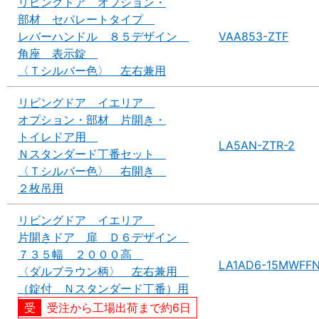
リビングドア オプション・
部材 セパレートタイプ
レバーハンドル ８５デザイン
VAA853-ZTF
角座 表示錠
〈Ｔシルバー色〉 左右兼用
リビングドア イエリア
オプション・部材 片開き・
トイレドア用
LA5AN-ZTR-2
Ｎスタンダード丁番セット
〈Ｔシルバー色〉 右開き
２枚吊用
リビングドア イエリア
片開きドア 扉 Ｄ６デザイン
７３５幅 ２０００高
LA1AD6-15MWFF
〈ダルブラウン柄〉 左右兼用
（錠付 Ｎスタンダード丁番）用
受注から工場出荷まで約6日