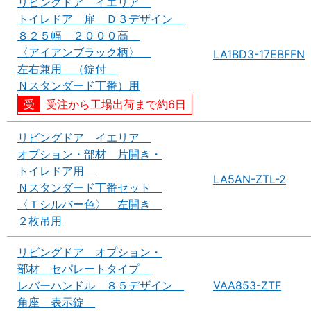
リビングドア イエリア
トイレドア 扉 Ｄ３デザイン
８２５幅 ２０００高
〈アイアンブラック柄〉
LA1BD3-17EBFFN
左右兼用 （錠付
Ｎスタンダード丁番）用
受注から工場出荷まで約6日
リビングドア イエリア
オプション・部材 片開き・
トイレドア用
LA5AN-ZTL-2
Ｎスタンダード丁番セット
〈Ｔシルバー色〉 左開き
２枚吊用
リビングドア オプション・
部材 セパレートタイプ
レバーハンドル ８５デザイン
VAA853-ZTF
角座 表示錠