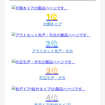
片開きドア
アウトセット吊戸・引分
巾広引戸・片引
折戸ドア(錠付タイプ)