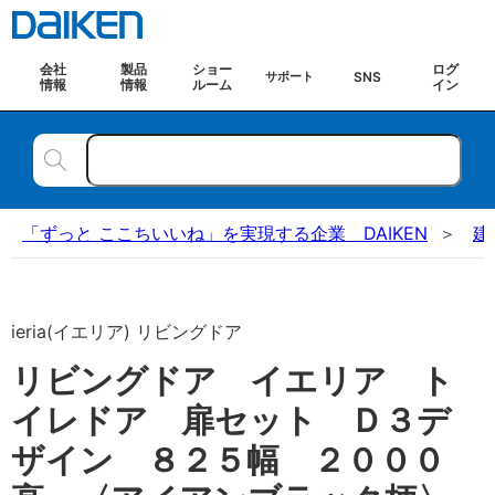
会社
製品
ショー
ログ
SNS
サポート
情報
情報
ルーム
イン
「ずっと ここちいいね」を実現する企業 DAIKEN
建
ieria(イエリア) リビングドア
リビングドア イエリア ト
イレドア 扉セット Ｄ３デ
ザイン ８２５幅 ２０００