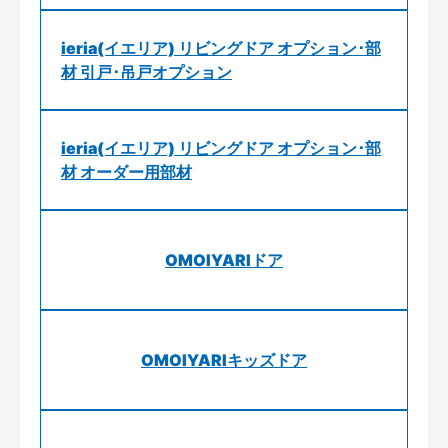
ieria(イエリア) リビングドア オプション･部
材 引戸･吊戸オプション
ieria(イエリア) リビングドア オプション･部
材 オーダー用部材
OMOIYARIドア
OMOIYARIキッズドア