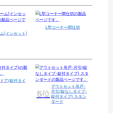
L型コーナー間仕切
ム[インセット]
ドア(錠付タイ
アウトセット吊戸･
片引(錠なしタイプ･
錠付タイプ) スタン
ダード