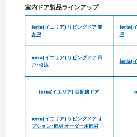
室内ドア製品ラインアップ
ieria(イエリア) リビングドア 開
ieri
き戸
戸
ieria(イエリア) リビングドア 吊
ieri
戸･引込
ieria(イエリア) 音配慮ドア
ieria(イエリア) リビングドア オ
プション･部材 オーダー用部材