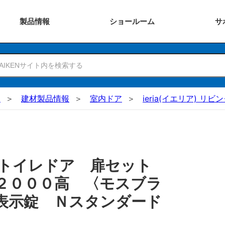
製品
情報
ショー
ルーム
サ
N
建材製品情報
室内ドア
ieria(イエリア) リ
 トイレドア 扉セット
２０００高 〈モスブラ
表示錠 Ｎスタンダード