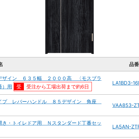
名
品番
デザイン ６３５幅 ２０００高 〈モスブラ
LA1BD3-1
番）用
受注から工場出荷まで約6日
イプ レバーハンドル ８５デザイン 角座
VAA853-Z
開き・トイレドア用 Ｎスタンダード丁番セッ
LA5AN-ZT