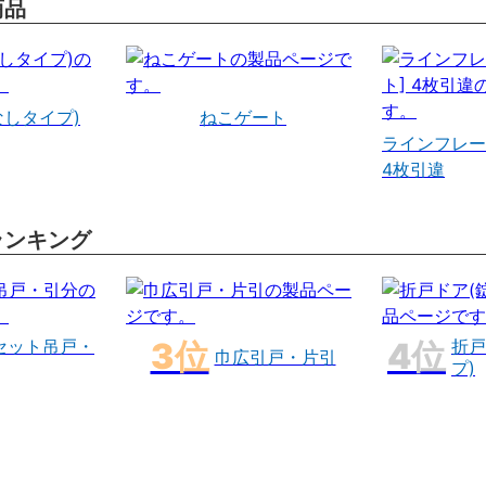
商品
なしタイプ)
ねこゲート
ラインフレー
4枚引違
ランキング
セット吊戸・
折戸
巾広引戸・片引
プ)