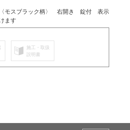
〈モスブラック柄〉 右開き 錠付 表示
けます
認
施工・取扱
説明書