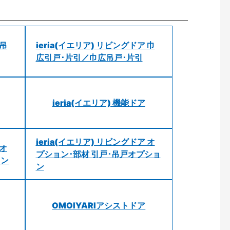
 吊
ieria(イエリア) リビングドア 巾
広引戸･片引／巾広吊戸･片引
ieria(イエリア) 機能ドア
ieria(イエリア) リビングドア オ
 オ
プション･部材 引戸･吊戸オプショ
ョン
ン
OMOIYARIアシストドア