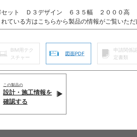
扉セット Ｄ３デザイン ６３５幅 ２０００高 
されている方はこちらから製品の情報がご覧いただ
BIM用テク
申請関係
図面PDF
スチャー
定書類
この製品の
設計・施工情報を
確認する