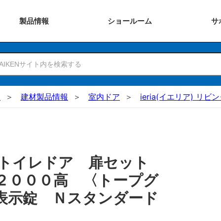
製品
情報
ショー
ルーム
サ
N
建材製品情報
室内ドア
ieria(イエリア) リ
 トイレドア 扉セット
２０００高 〈トープグ
表示錠 Ｎスタンダード