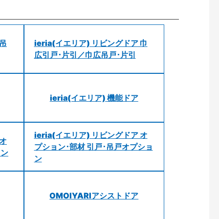
 吊
ieria(イエリア) リビングドア 巾
広引戸･片引／巾広吊戸･片引
ieria(イエリア) 機能ドア
ieria(イエリア) リビングドア オ
 オ
プション･部材 引戸･吊戸オプショ
ョン
ン
OMOIYARIアシストドア