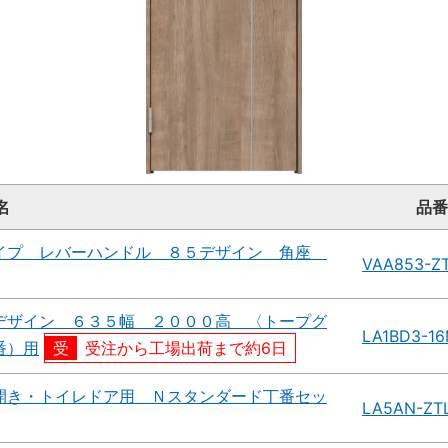
名
品番
イプ レバーハンドル ８５デザイン 角座
VAA853-Z
デザイン ６３５幅 ２０００高 〈トープグ
LA1BD3-1
番）用
受注から工場出荷まで約6日
開き・トイレドア用 Ｎスタンダード丁番セッ
LA5AN-ZTL