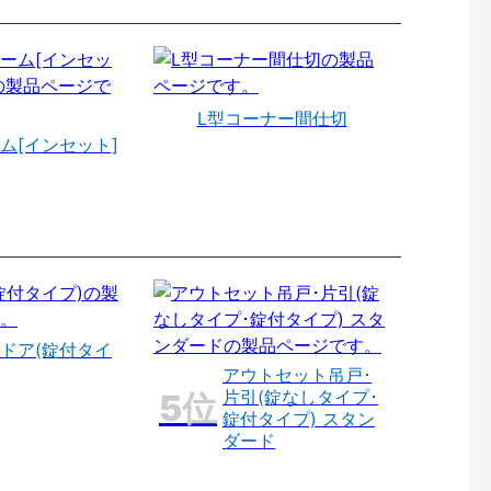
L型コーナー間仕切
ム[インセット]
ドア(錠付タイ
アウトセット吊戸･
片引(錠なしタイプ･
錠付タイプ) スタン
ダード