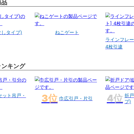
商品
なしタイプ)
ねこゲート
ラインフレー
4枚引違
ランキング
セット吊戸・
折戸
巾広引戸・片引
プ)