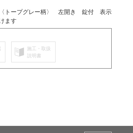
〈トープグレー柄〉 左開き 錠付 表示
けます
認
施工・取扱
説明書