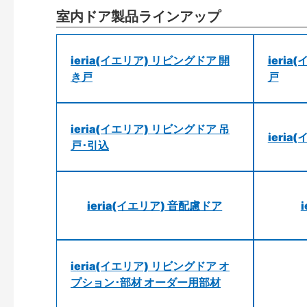
室内ドア製品ラインアップ
ieria(イエリア) リビングドア 開
ieri
き戸
戸
ieria(イエリア) リビングドア 吊
ieri
戸･引込
ieria(イエリア) 音配慮ドア
ieria(イエリア) リビングドア オ
プション･部材 オーダー用部材