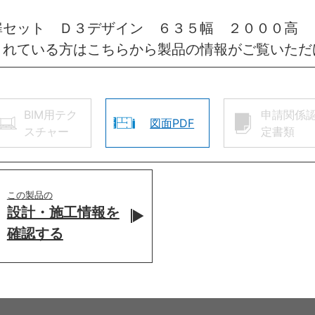
扉セット Ｄ３デザイン ６３５幅 ２０００高 
されている方はこちらから製品の情報がご覧いただ
BIM用テク
申請関係
図面PDF
スチャー
定書類
この製品の
設計・施工情報を
確認する