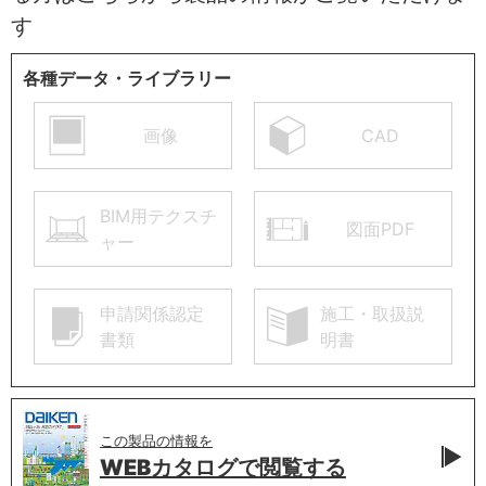
す
各種データ・ライブラリー
画像
CAD
BIM用テクスチ
図面PDF
ャー
申請関係認定
施工・取扱説
書類
明書
この製品の情報を
WEBカタログで
閲覧する