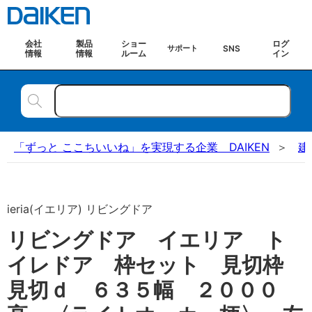
会社
製品
ショー
ログ
SNS
サポート
情報
情報
ルーム
イン
「ずっと ここちいいね」を実現する企業 DAIKEN
建
ieria(イエリア) リビングドア
リビングドア イエリア ト
イレドア 枠セット 見切枠
見切ｄ ６３５幅 ２０００