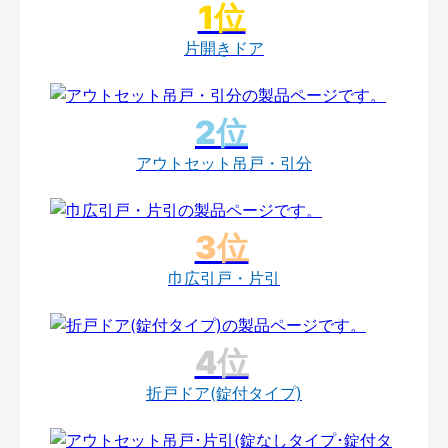
片開きドア
アウトセット吊戸・引分
巾広引戸・片引
折戸ドア(錠付タイプ)