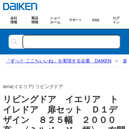
会社
製品
ショー
ログ
SNS
サポート
情報
情報
ルーム
イン
「ずっと ここちいいね」を実現する企業 DAIKEN
建
ieria(イエリア) リビングドア
リビングドア イエリア ト
イレドア 扉セット Ｄ１デ
ザイン ８２５幅 ２０００