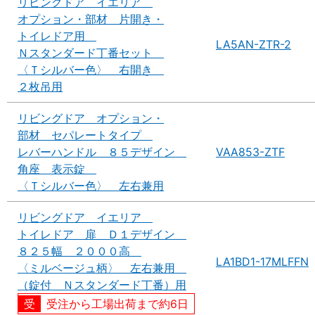
リビングドア イエリア
オプション・部材 片開き・
トイレドア用
LA5AN-ZTR-2
Ｎスタンダード丁番セット
〈Ｔシルバー色〉 右開き
２枚吊用
リビングドア オプション・
部材 セパレートタイプ
レバーハンドル ８５デザイン
VAA853-ZTF
角座 表示錠
〈Ｔシルバー色〉 左右兼用
リビングドア イエリア
トイレドア 扉 Ｄ１デザイン
８２５幅 ２０００高
LA1BD1-17MLFFN
〈ミルベージュ柄〉 左右兼用
（錠付 Ｎスタンダード丁番）用
受注から工場出荷まで約6日