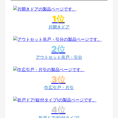
片開きドア
アウトセット吊戸・引分
巾広引戸・片引
折戸ドア(錠付タイプ)