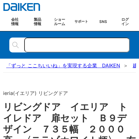
会社
製品
ショー
ログ
SNS
サポート
情報
情報
ルーム
イン
「ずっと ここちいいね」を実現する企業 DAIKEN
建
ieria(イエリア) リビングドア
リビングドア イエリア ト
イレドア 扉セット Ｂ９デ
ザイン ７３５幅 ２０００