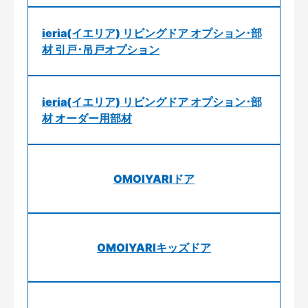
ieria(イエリア) リビングドア オプション･部
材 引戸･吊戸オプション
ieria(イエリア) リビングドア オプション･部
材 オーダー用部材
OMOIYARIドア
OMOIYARIキッズドア