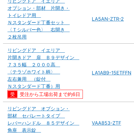
リビングドア イエリア
オプション・部材 片開き・
トイレドア用
LA5AN-ZTR-2
Ｎスタンダード丁番セット
〈Ｔシルバー色〉 右開き
２枚吊用
リビングドア イエリア
片開きドア 扉 Ｂ９デザイン
７３５幅 ２０００高
〈テラゾホワイト柄〉
LA1AB9-15ETFFN
左右兼用 （錠付
Ｎスタンダード丁番）用
受注から工場出荷まで約6日
リビングドア オプション・
部材 セパレートタイプ
レバーハンドル ８５デザイン
VAA853-ZTF
角座 表示錠