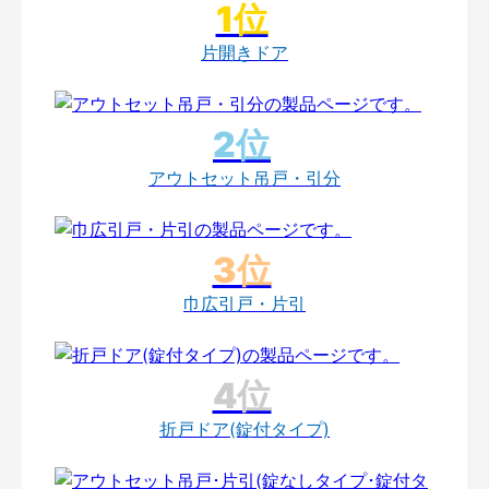
片開きドア
アウトセット吊戸・引分
巾広引戸・片引
折戸ドア(錠付タイプ)