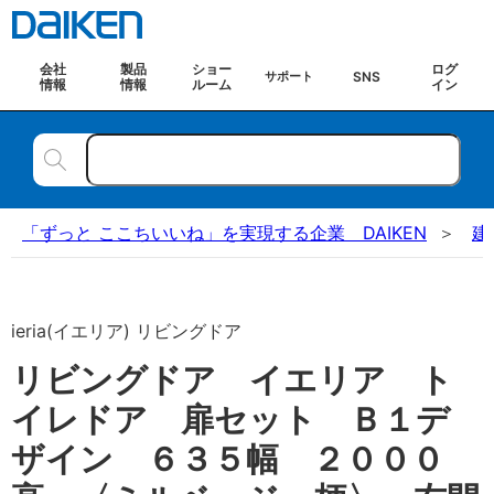
会社
製品
ショー
ログ
SNS
サポート
情報
情報
ルーム
イン
「ずっと ここちいいね」を実現する企業 DAIKEN
建
ieria(イエリア) リビングドア
リビングドア イエリア ト
イレドア 扉セット Ｂ１デ
ザイン ６３５幅 ２０００