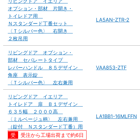
リビングドア イエリア
オプション・部材 片開き・
トイレドア用
LA5AN-ZTR-2
Ｎスタンダード丁番セット
〈Ｔシルバー色〉 右開き
２枚吊用
リビングドア オプション・
部材 セパレートタイプ
レバーハンドル ８５デザイン
VAA853-ZTF
角座 表示錠
〈Ｔシルバー色〉 左右兼用
リビングドア イエリア
トイレドア 扉 Ｂ１デザイン
６３５幅 ２０００高
LA1BB1-16MLFFN
〈ミルベージュ柄〉 左右兼用
（錠付 Ｎスタンダード丁番）用
受注から工場出荷まで約6日