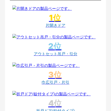
片開きドア
アウトセット吊戸・引分
巾広引戸・片引
折戸ドア(錠付タイプ)