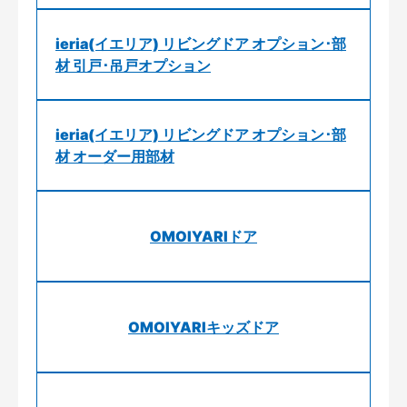
ieria(イエリア) リビングドア オプション･部
材 引戸･吊戸オプション
ieria(イエリア) リビングドア オプション･部
材 オーダー用部材
OMOIYARIドア
OMOIYARIキッズドア