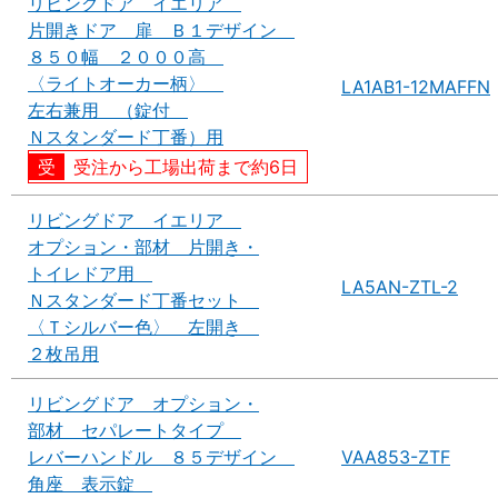
リビングドア イエリア
片開きドア 扉 Ｂ１デザイン
８５０幅 ２０００高
〈ライトオーカー柄〉
LA1AB1-12MAFFN
左右兼用 （錠付
Ｎスタンダード丁番）用
受注から工場出荷まで約6日
リビングドア イエリア
オプション・部材 片開き・
トイレドア用
LA5AN-ZTL-2
Ｎスタンダード丁番セット
〈Ｔシルバー色〉 左開き
２枚吊用
リビングドア オプション・
部材 セパレートタイプ
レバーハンドル ８５デザイン
VAA853-ZTF
角座 表示錠