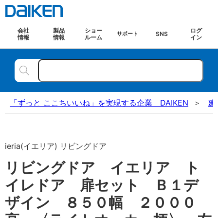
会社
製品
ショー
ログ
SNS
サポート
情報
情報
ルーム
イン
「ずっと ここちいいね」を実現する企業 DAIKEN
建
ieria(イエリア) リビングドア
リビングドア イエリア ト
イレドア 扉セット Ｂ１デ
ザイン ８５０幅 ２０００