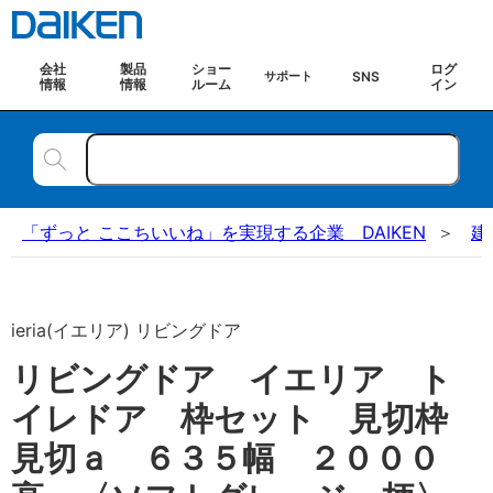
会社
製品
ショー
ログ
SNS
サポート
情報
情報
ルーム
イン
「ずっと ここちいいね」を実現する企業 DAIKEN
建
ieria(イエリア) リビングドア
リビングドア イエリア ト
イレドア 枠セット 見切枠
見切ａ ６３５幅 ２０００