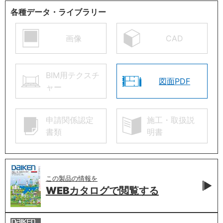
各種データ・ライブラリー
画像
CAD
BIM用テクスチ
図面PDF
ャー
申請関係認定
施工・取扱説
書類
明書
この製品の情報を
WEBカタログで
閲覧する