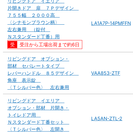
リビングドア イエリア
片開きドア 扉 ７Ｐデザイン
７５５幅 ２０００高
〈シナモンブラウン柄〉
LA1A7P-14PMFFN
左右兼用 （錠付
Ｎスタンダード丁番）用
受注から工場出荷まで約6日
リビングドア オプション・
部材 セパレートタイプ
レバーハンドル ８５デザイン
VAA853-ZTF
角座 表示錠
〈Ｔシルバー色〉 左右兼用
リビングドア イエリア
オプション・部材 片開き・
トイレドア用
LA5AN-ZTL-2
Ｎスタンダード丁番セット
〈Ｔシルバー色〉 左開き