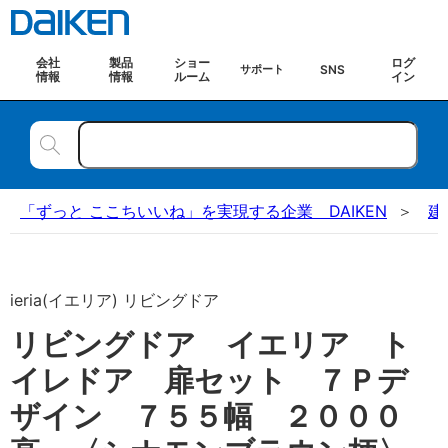
会社
製品
ショー
ログ
SNS
サポート
情報
情報
ルーム
イン
「ずっと ここちいいね」を実現する企業 DAIKEN
建
ieria(イエリア) リビングドア
リビングドア イエリア ト
イレドア 扉セット ７Ｐデ
ザイン ７５５幅 ２０００