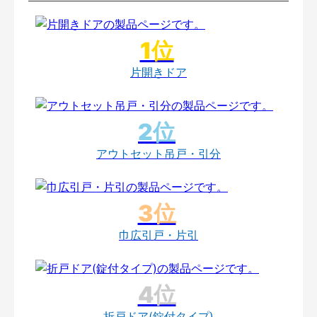
片開きドア
アウトセット吊戸・引分
巾広引戸・片引
折戸ドア(錠付タイプ)