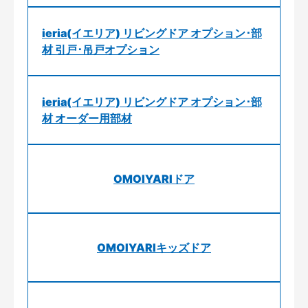
ieria(イエリア) リビングドア オプション･部
材 引戸･吊戸オプション
ieria(イエリア) リビングドア オプション･部
材 オーダー用部材
OMOIYARIドア
OMOIYARIキッズドア