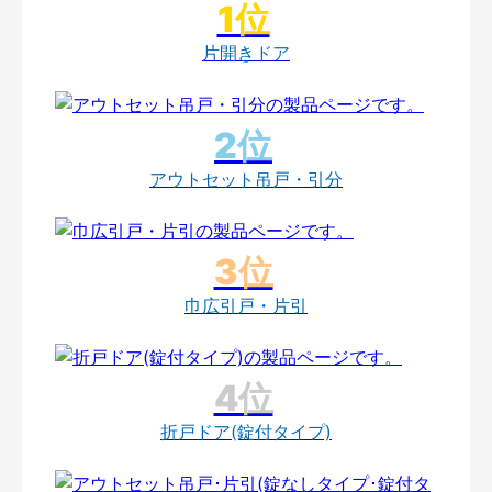
片開きドア
アウトセット吊戸・引分
巾広引戸・片引
折戸ドア(錠付タイプ)