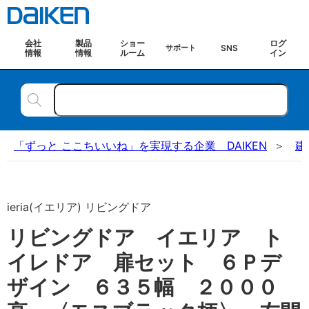
会社
製品
ショー
ログ
SNS
サポート
情報
情報
ルーム
イン
「ずっと ここちいいね」を実現する企業 DAIKEN
建
ieria(イエリア) リビングドア
リビングドア イエリア ト
イレドア 扉セット ６Ｐデ
ザイン ６３５幅 ２０００