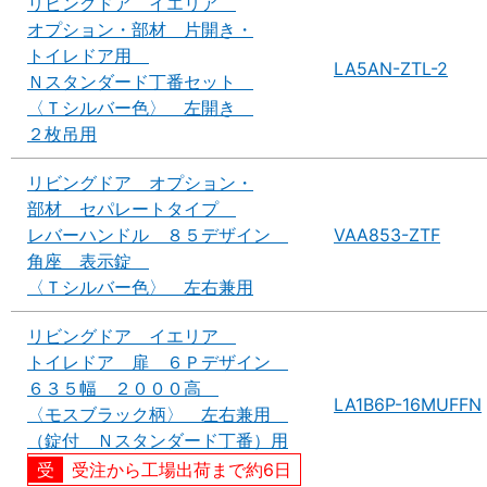
リビングドア イエリア
オプション・部材 片開き・
トイレドア用
LA5AN-ZTL-2
Ｎスタンダード丁番セット
〈Ｔシルバー色〉 左開き
２枚吊用
リビングドア オプション・
部材 セパレートタイプ
レバーハンドル ８５デザイン
VAA853-ZTF
角座 表示錠
〈Ｔシルバー色〉 左右兼用
リビングドア イエリア
トイレドア 扉 ６Ｐデザイン
６３５幅 ２０００高
LA1B6P-16MUFFN
〈モスブラック柄〉 左右兼用
（錠付 Ｎスタンダード丁番）用
受注から工場出荷まで約6日