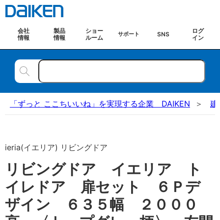
会社
製品
ショー
ログ
SNS
サポート
情報
情報
ルーム
イン
「ずっと ここちいいね」を実現する企業 DAIKEN
建
ieria(イエリア) リビングドア
リビングドア イエリア ト
イレドア 扉セット ６Ｐデ
ザイン ６３５幅 ２０００