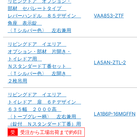
リビングドア オプション・
部材 セパレートタイプ
レバーハンドル ８５デザイン
VAA853-ZTF
角座 表示錠
〈Ｔシルバー色〉 左右兼用
リビングドア イエリア
オプション・部材 片開き・
トイレドア用
LA5AN-ZTL-2
Ｎスタンダード丁番セット
〈Ｔシルバー色〉 左開き
２枚吊用
リビングドア イエリア
トイレドア 扉 ６Ｐデザイン
６３５幅 ２０００高
LA1B6P-16MGFFN
〈トープグレー柄〉 左右兼用
（錠付 Ｎスタンダード丁番）用
受注から工場出荷まで約6日