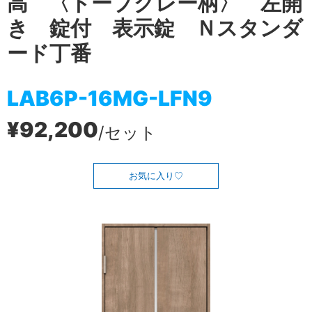
高 〈トープグレー柄〉 左開
き 錠付 表示錠 Ｎスタンダ
ード丁番
LAB6P-16MG-LFN9
¥92,200
/セット
お気に入り