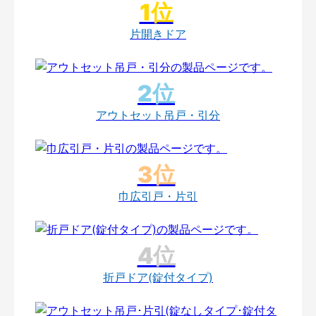
片開きドア
アウトセット吊戸・引分
巾広引戸・片引
折戸ドア(錠付タイプ)