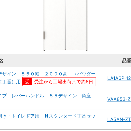
名
品
デザイン ８５０幅 ２０００高 〈パウダー
LA1A6P-1
ド丁番）用
受注から工場出荷まで約6日
イプ レバーハンドル ８５デザイン 角座
VAA853-Z
開き・トイレドア用 Ｎスタンダード丁番セッ
LA5AN-ZT