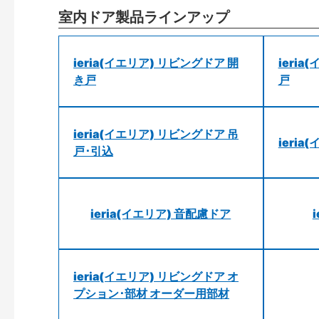
室内ドア製品ラインアップ
ieria(イエリア) リビングドア 開
ieri
き戸
戸
ieria(イエリア) リビングドア 吊
ieri
戸･引込
ieria(イエリア) 音配慮ドア
ieria(イエリア) リビングドア オ
プション･部材 オーダー用部材