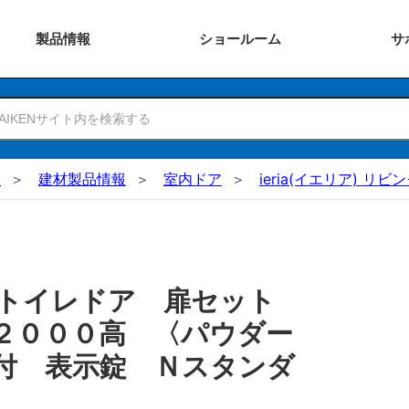
製品
情報
ショー
ルーム
サ
N
建材製品情報
室内ドア
ieria(イエリア) リ
 トイレドア 扉セット
２０００高 〈パウダー
付 表示錠 Ｎスタンダ