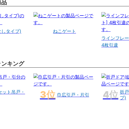
商品
なしタイプ)
ねこゲート
ラインフレー
4枚引違
ランキング
セット吊戸・
折戸
巾広引戸・片引
プ)