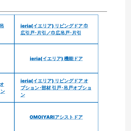
 吊
ieria(イエリア) リビングドア 巾
広引戸･片引／巾広吊戸･片引
ieria(イエリア) 機能ドア
ieria(イエリア) リビングドア オ
 オ
プション･部材 引戸･吊戸オプショ
ョン
ン
OMOIYARIアシストドア