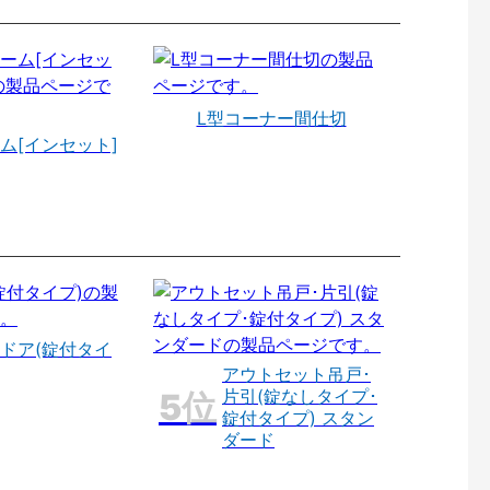
L型コーナー間仕切
ム[インセット]
ドア(錠付タイ
アウトセット吊戸･
片引(錠なしタイプ･
錠付タイプ) スタン
ダード