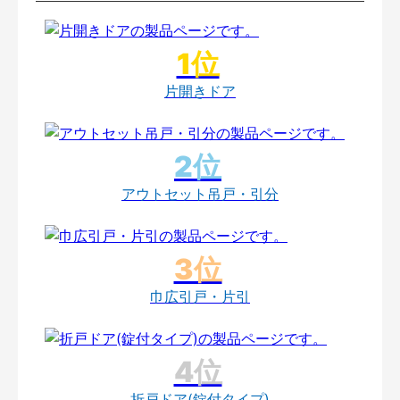
片開きドア
アウトセット吊戸・引分
巾広引戸・片引
折戸ドア(錠付タイプ)