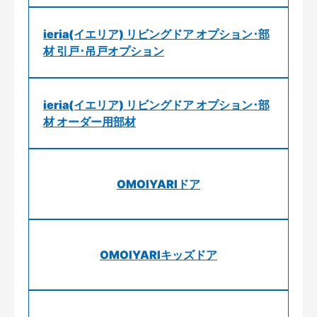
ieria(イエリア) リビングドア オプション･部
材 引戸･吊戸オプション
ieria(イエリア) リビングドア オプション･部
材 オーダー用部材
OMOIYARIドア
OMOIYARIキッズドア