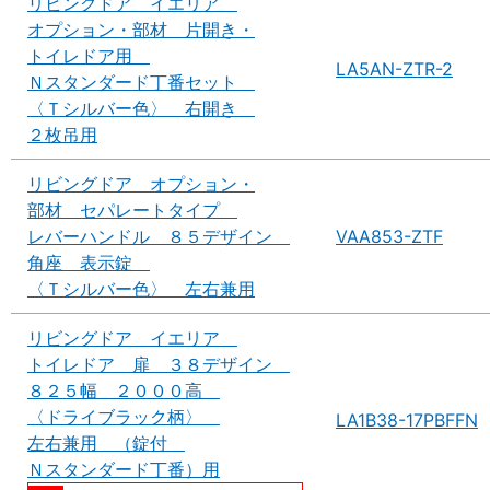
リビングドア イエリア
オプション・部材 片開き・
トイレドア用
LA5AN-ZTR-2
Ｎスタンダード丁番セット
〈Ｔシルバー色〉 右開き
２枚吊用
リビングドア オプション・
部材 セパレートタイプ
レバーハンドル ８５デザイン
VAA853-ZTF
角座 表示錠
〈Ｔシルバー色〉 左右兼用
リビングドア イエリア
トイレドア 扉 ３８デザイン
８２５幅 ２０００高
〈ドライブラック柄〉
LA1B38-17PBFFN
左右兼用 （錠付
Ｎスタンダード丁番）用