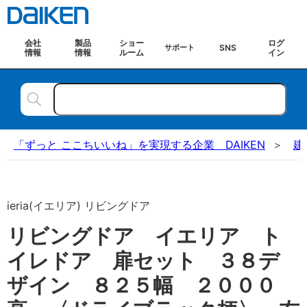
会社
製品
ショー
ログ
SNS
サポート
情報
情報
ルーム
イン
「ずっと ここちいいね」を実現する企業 DAIKEN
建
ieria(イエリア) リビングドア
リビングドア イエリア ト
イレドア 扉セット ３８デ
ザイン ８２５幅 ２０００