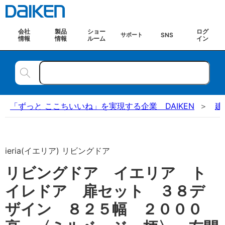
会社
製品
ショー
ログ
SNS
サポート
情報
情報
ルーム
イン
「ずっと ここちいいね」を実現する企業 DAIKEN
建
ieria(イエリア) リビングドア
リビングドア イエリア ト
イレドア 扉セット ３８デ
ザイン ８２５幅 ２０００