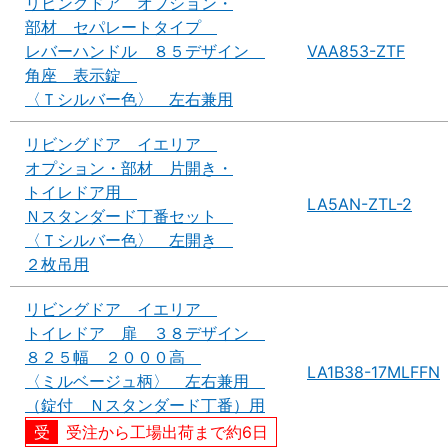
リビングドア オプション・
部材 セパレートタイプ
レバーハンドル ８５デザイン
VAA853-ZTF
角座 表示錠
〈Ｔシルバー色〉 左右兼用
リビングドア イエリア
オプション・部材 片開き・
トイレドア用
LA5AN-ZTL-2
Ｎスタンダード丁番セット
〈Ｔシルバー色〉 左開き
２枚吊用
リビングドア イエリア
トイレドア 扉 ３８デザイン
８２５幅 ２０００高
LA1B38-17MLFFN
〈ミルベージュ柄〉 左右兼用
（錠付 Ｎスタンダード丁番）用
受注から工場出荷まで約6日