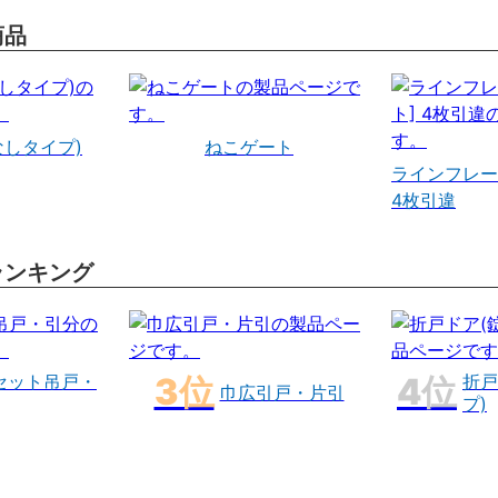
商品
なしタイプ)
ねこゲート
ラインフレー
4枚引違
ランキング
セット吊戸・
折戸
巾広引戸・片引
プ)