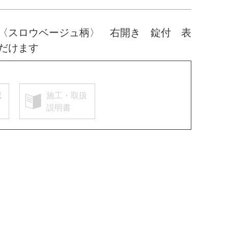
〈スロウベージュ柄〉 右開き 錠付 表
だけます
認
施工・取扱
説明書