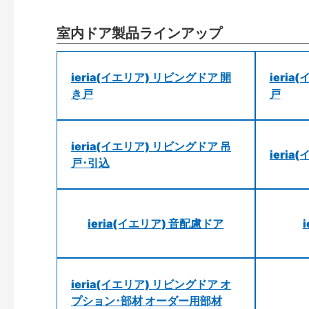
室内ドア製品ラインアップ
ieria(イエリア) リビングドア 開
ieri
き戸
戸
ieria(イエリア) リビングドア 吊
ieri
戸･引込
ieria(イエリア) 音配慮ドア
ieria(イエリア) リビングドア オ
プション･部材 オーダー用部材