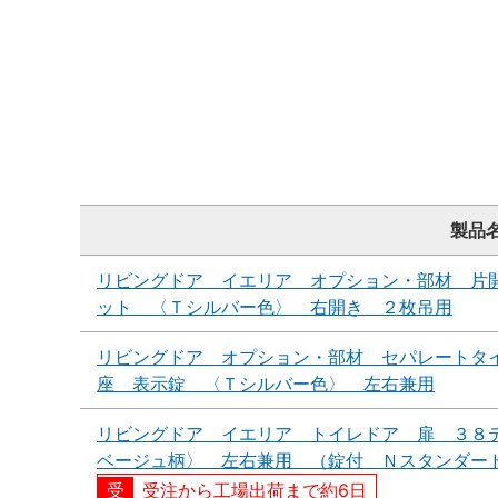
製品
リビングドア イエリア オプション・部材 片
ット 〈Ｔシルバー色〉 右開き ２枚吊用
リビングドア オプション・部材 セパレートタ
座 表示錠 〈Ｔシルバー色〉 左右兼用
リビングドア イエリア トイレドア 扉 ３８
ベージュ柄〉 左右兼用 （錠付 Ｎスタンダー
受注から工場出荷まで約6日