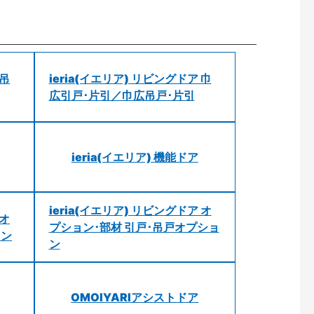
 吊
ieria(イエリア) リビングドア 巾
広引戸･片引／巾広吊戸･片引
ieria(イエリア) 機能ドア
ieria(イエリア) リビングドア オ
 オ
プション･部材 引戸･吊戸オプショ
ョン
ン
OMOIYARIアシストドア