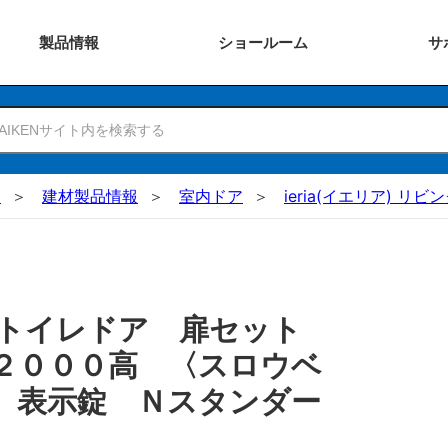
製品
情報
ショー
ルーム
サ
N
建材製品情報
室内ドア
ieria(イエリア) リ
 トイレドア 扉セット
２０００高 〈スロウベ
 表示錠 Ｎスタンダー