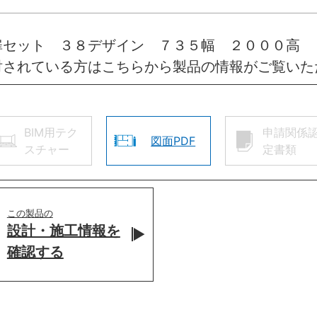
扉セット ３８デザイン ７３５幅 ２０００高 
討されている方はこちらから製品の情報がご覧いた
BIM用テク
申請関係
図面PDF
スチャー
定書類
この製品の
設計・施工情報を
確認する