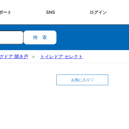
ポート
SNS
ログ
イン
検索
ビングドア 開き戸
トイレドア セレクト
お気に入り