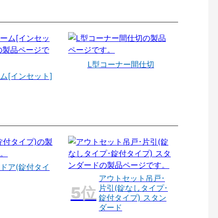
L型コーナー間仕切
ム[インセット]
ドア(錠付タイ
アウトセット吊戸･
片引(錠なしタイプ･
錠付タイプ) スタン
ダード