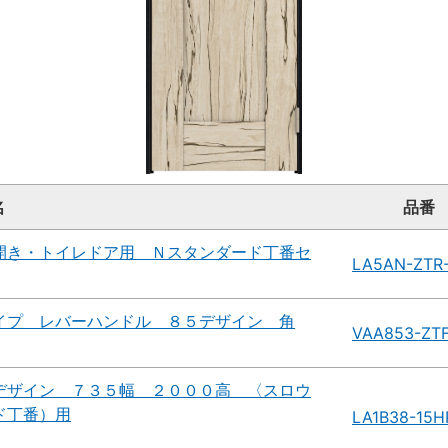
名
品番
開き・トイレドア用 Ｎスタンダード丁番セ
LA5AN-ZTR
イプ レバーハンドル ８５デザイン 角
VAA853-ZT
デザイン ７３５幅 ２０００高 〈スロウ
ド丁番）用
LA1B38-15H