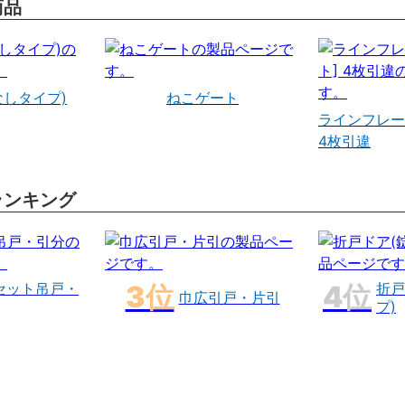
商品
なしタイプ)
ねこゲート
ラインフレー
4枚引違
ランキング
セット吊戸・
折戸
巾広引戸・片引
プ)