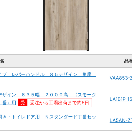
名
品
イプ レバーハンドル ８５デザイン 角座
VAA853-
デザイン ６３５幅 ２０００高 〈スモーク
LA1B1P-1
丁番）用
受注から工場出荷まで約6日
開き・トイレドア用 Ｎスタンダード丁番セッ
LA5AN-Z