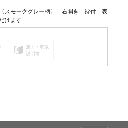
〈スモークグレー柄〉 右開き 錠付 表
だけます
認
施工・取扱
説明書