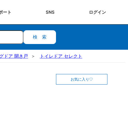
ポート
SNS
ログ
イン
検索
ビングドア 開き戸
トイレドア セレクト
お気に入り