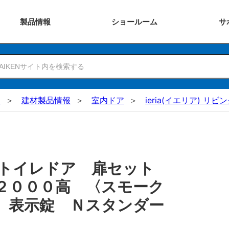
製品
情報
ショー
ルーム
サ
N
建材製品情報
室内ドア
ieria(イエリア) リ
 トイレドア 扉セット
２０００高 〈スモーク
 表示錠 Ｎスタンダー