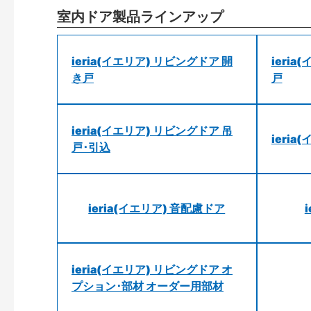
室内ドア製品ラインアップ
ieria(イエリア) リビングドア 開
ieri
き戸
戸
ieria(イエリア) リビングドア 吊
ieri
戸･引込
ieria(イエリア) 音配慮ドア
ieria(イエリア) リビングドア オ
プション･部材 オーダー用部材