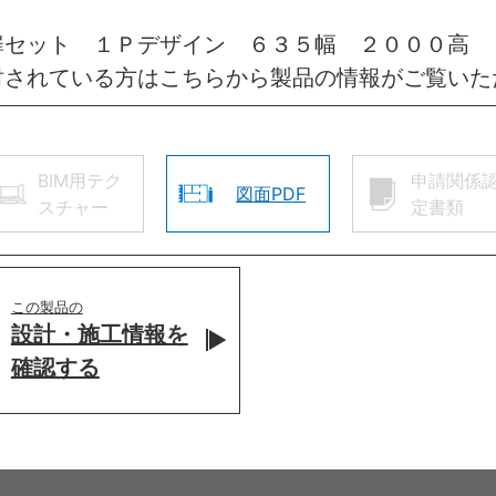
扉セット １Ｐデザイン ６３５幅 ２０００高 
討されている方はこちらから製品の情報がご覧いた
BIM用テク
申請関係
図面PDF
スチャー
定書類
この製品の
設計・施工情報を
確認する