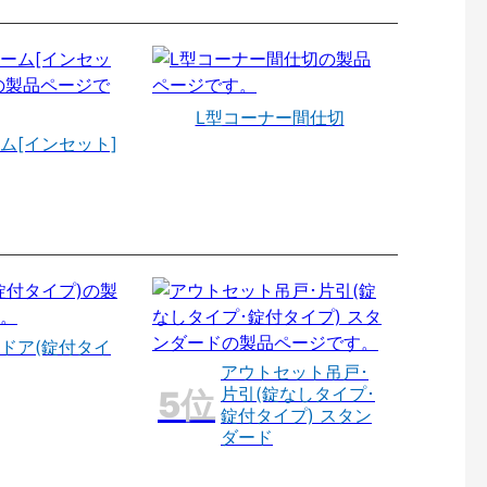
L型コーナー間仕切
ム[インセット]
ドア(錠付タイ
アウトセット吊戸･
片引(錠なしタイプ･
錠付タイプ) スタン
ダード