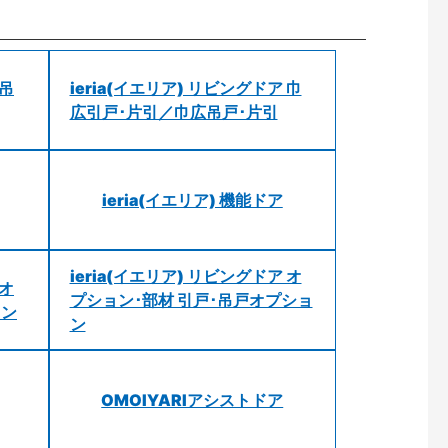
 吊
ieria(イエリア) リビングドア 巾
広引戸･片引／巾広吊戸･片引
ieria(イエリア) 機能ドア
ieria(イエリア) リビングドア オ
 オ
プション･部材 引戸･吊戸オプショ
ョン
ン
OMOIYARIアシストドア