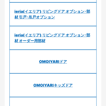
ieria(イエリア) リビングドア オプション･部
材 引戸･吊戸オプション
ieria(イエリア) リビングドア オプション･部
材 オーダー用部材
OMOIYARIドア
OMOIYARIキッズドア