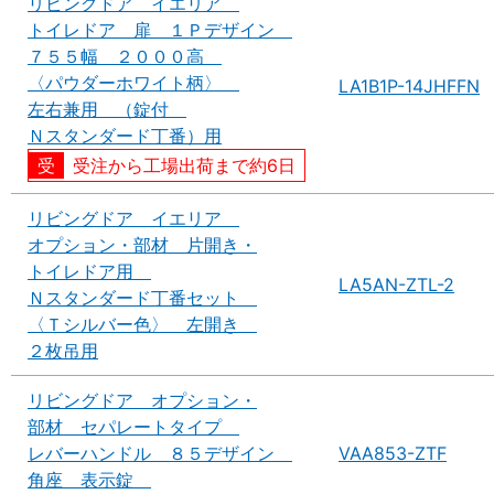
リビングドア イエリア
トイレドア 扉 １Ｐデザイン
７５５幅 ２０００高
〈パウダーホワイト柄〉
LA1B1P-14JHFFN
左右兼用 （錠付
Ｎスタンダード丁番）用
受注から工場出荷まで約6日
リビングドア イエリア
オプション・部材 片開き・
トイレドア用
LA5AN-ZTL-2
Ｎスタンダード丁番セット
〈Ｔシルバー色〉 左開き
２枚吊用
リビングドア オプション・
部材 セパレートタイプ
レバーハンドル ８５デザイン
VAA853-ZTF
角座 表示錠