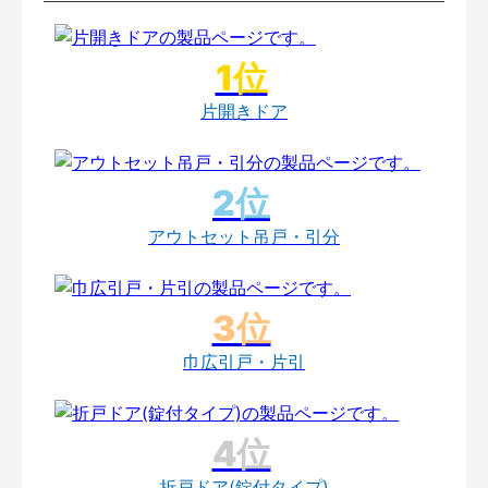
片開きドア
アウトセット吊戸・引分
巾広引戸・片引
折戸ドア(錠付タイプ)