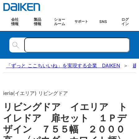
会社
製品
ショー
ログ
SNS
サポート
情報
情報
ルーム
イン
「ずっと ここちいいね」を実現する企業 DAIKEN
建
ieria(イエリア) リビングドア
リビングドア イエリア ト
イレドア 扉セット １Ｐデ
ザイン ７５５幅 ２０００