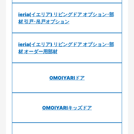
ieria(イエリア) リビングドア オプション･部
材 引戸･吊戸オプション
ieria(イエリア) リビングドア オプション･部
材 オーダー用部材
OMOIYARIドア
OMOIYARIキッズドア