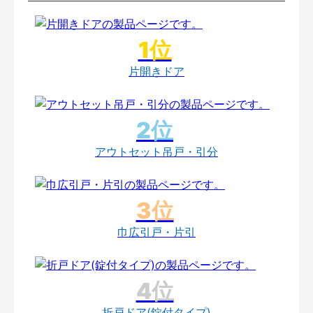
片開きドア
アウトセット吊戸・引分
巾広引戸・片引
折戸ドア(錠付タイプ)