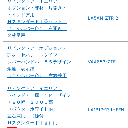
リビングドア イエリア
オプション・部材 片開き・
トイレドア用
LA5AN-ZTR-2
Ｎスタンダード丁番セット
〈Ｔシルバー色〉 右開き
２枚吊用
リビングドア オプション・
部材 セパレートタイプ
レバーハンドル ８５デザイン
VAA853-ZTF
角座 表示錠
〈Ｔシルバー色〉 左右兼用
リビングドア イエリア
トイレドア 扉 １Ｐデザイン
７８０幅 ２０００高
〈パウダーホワイト柄〉
LA1B1P-13JHFFN
左右兼用 （錠付
Ｎスタンダード丁番）用