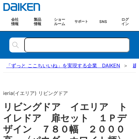
会社
製品
ショー
ログ
SNS
サポート
情報
情報
ルーム
イン
「ずっと ここちいいね」を実現する企業 DAIKEN
建
ieria(イエリア) リビングドア
リビングドア イエリア ト
イレドア 扉セット １Ｐデ
ザイン ７８０幅 ２０００