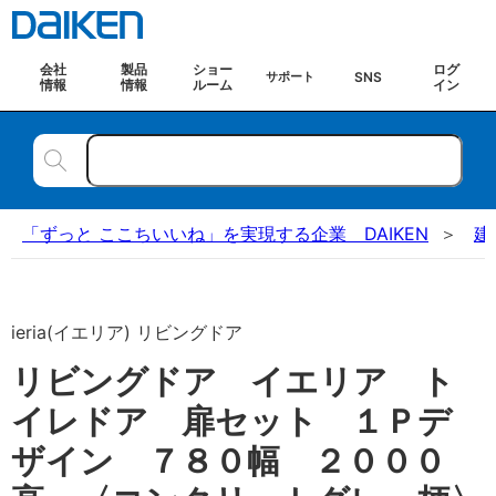
会社
製品
ショー
ログ
SNS
サポート
情報
情報
ルーム
イン
「ずっと ここちいいね」を実現する企業 DAIKEN
建
ieria(イエリア) リビングドア
リビングドア イエリア ト
イレドア 扉セット １Ｐデ
ザイン ７８０幅 ２０００