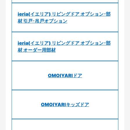
ieria(イエリア) リビングドア オプション･部
材 引戸･吊戸オプション
ieria(イエリア) リビングドア オプション･部
材 オーダー用部材
OMOIYARIドア
OMOIYARIキッズドア