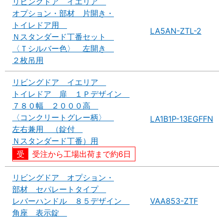
リビングドア イエリア
オプション・部材 片開き・
トイレドア用
LA5AN-ZTL-2
Ｎスタンダード丁番セット
〈Ｔシルバー色〉 左開き
２枚吊用
リビングドア イエリア
トイレドア 扉 １Ｐデザイン
７８０幅 ２０００高
〈コンクリートグレー柄〉
LA1B1P-13EGFFN
左右兼用 （錠付
Ｎスタンダード丁番）用
受注から工場出荷まで約6日
リビングドア オプション・
部材 セパレートタイプ
レバーハンドル ８５デザイン
VAA853-ZTF
角座 表示錠