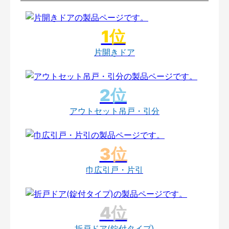
片開きドア
アウトセット吊戸・引分
巾広引戸・片引
折戸ドア(錠付タイプ)