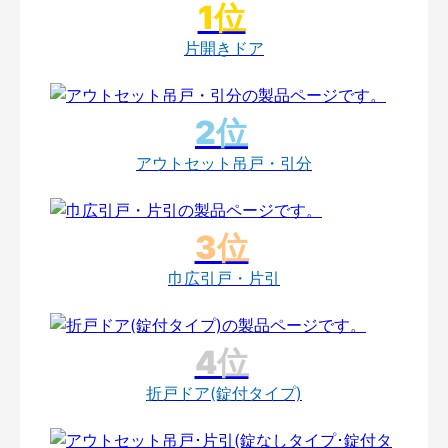
片開きドア
アウトセット吊戸・引分
巾広引戸・片引
折戸ドア(錠付タイプ)