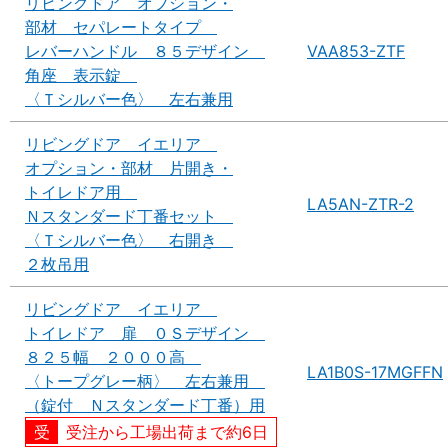
リビングドア オプション・
部材 セパレートタイプ
レバーハンドル ８５デザイン
VAA853-ZTF
角座 表示錠
〈Ｔシルバー色〉 左右兼用
リビングドア イエリア
オプション・部材 片開き・
トイレドア用
LA5AN-ZTR-2
Ｎスタンダード丁番セット
〈Ｔシルバー色〉 右開き
２枚吊用
リビングドア イエリア
トイレドア 扉 ０Ｓデザイン
８２５幅 ２０００高
LA1B0S-17MGFFN
〈トープグレー柄〉 左右兼用
（錠付 Ｎスタンダード丁番）用
受注から工場出荷まで約6日