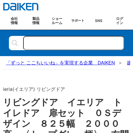
会社
製品
ショー
ログ
SNS
サポート
情報
情報
ルーム
イン
「ずっと ここちいいね」を実現する企業 DAIKEN
建
ieria(イエリア) リビングドア
リビングドア イエリア ト
イレドア 扉セット ０Ｓデ
ザイン ８２５幅 ２０００