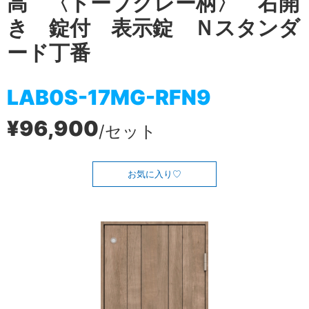
高 〈トープグレー柄〉 右開
き 錠付 表示錠 Ｎスタンダ
ード丁番
LAB0S-17MG-RFN9
¥96,900
/セット
お気に入り