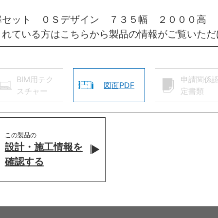
扉セット ０Ｓデザイン ７３５幅 ２０００高 
されている方はこちらから製品の情報がご覧いただ
BIM用テク
申請関係
図面PDF
スチャー
定書類
この製品の
設計・施工情報を
確認する