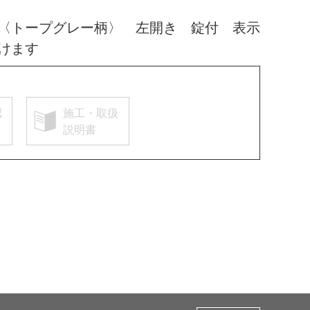
〈トープグレー柄〉 左開き 錠付 表示
けます
認
施工・取扱
説明書