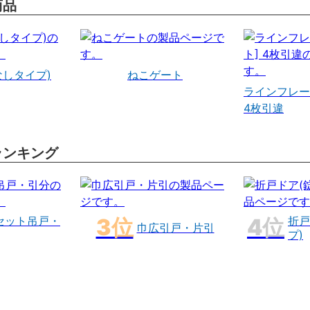
商品
なしタイプ)
ねこゲート
ラインフレー
4枚引違
ランキング
セット吊戸・
折戸
巾広引戸・片引
プ)