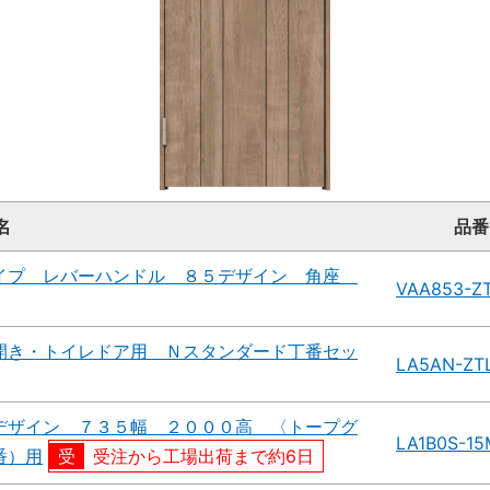
名
品番
イプ レバーハンドル ８５デザイン 角座
VAA853-Z
開き・トイレドア用 Ｎスタンダード丁番セッ
LA5AN-ZTL
デザイン ７３５幅 ２０００高 〈トープグ
LA1B0S-1
番）用
受注から工場出荷まで約6日