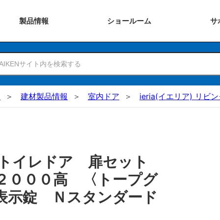
製品
情報
ショー
ルーム
サ
N
建材製品情報
室内ドア
ieria(イエリア) リ
 トイレドア 扉セット
２０００高 〈トープグ
表示錠 Ｎスタンダード