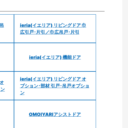
 吊
ieria(イエリア) リビングドア 巾
広引戸･片引／巾広吊戸･片引
ieria(イエリア) 機能ドア
ieria(イエリア) リビングドア オ
 オ
プション･部材 引戸･吊戸オプショ
ョン
ン
OMOIYARIアシストドア