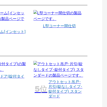
L型コーナー間仕切
ム[インセット]
ドア(錠付タイ
アウトセット吊戸･
片引(錠なしタイプ･
錠付タイプ) スタン
ダード