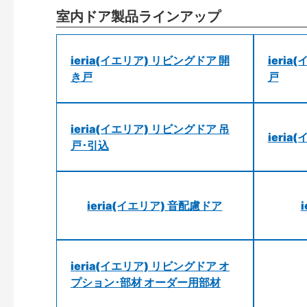
室内ドア製品ラインアップ
ieria(イエリア) リビングドア 開
ieri
き戸
戸
ieria(イエリア) リビングドア 吊
ieri
戸･引込
ieria(イエリア) 音配慮ドア
ieria(イエリア) リビングドア オ
プション･部材 オーダー用部材